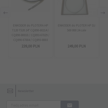
ENKODER do PLOTERA HP
ENKODER do PLOTER HP DJ
E
T120 T520 24" CQ890-60214 /
500 800 24 cale
CQ890-80010 / CQ893-67029 /
CQ890-67004 / CQ893-8003
239,
00
PLN
249,
00
PLN
Newsletter