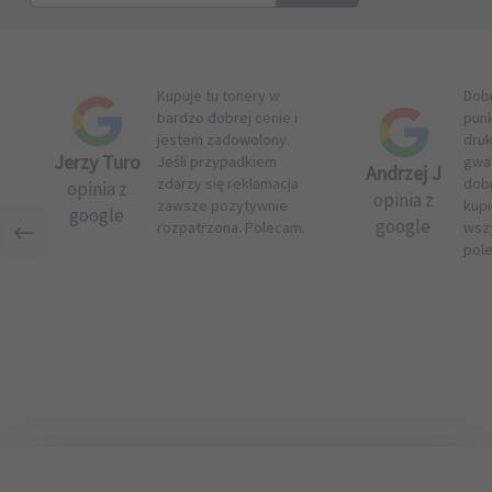
Kupuje tu tonery w
Dob
bardzo dobrej cenie i
pun
jestem zadowolony.
druk
Jerzy Turo
Jeśli przypadkiem
gwar
Andrzej J
zdarzy się reklamacja
dob
opinia z
opinia z
zawsze pozytywnie
kupi
google
google
rozpatrzona. Polecam.
wsz
pol