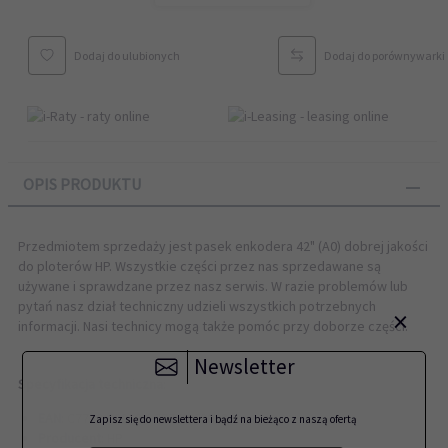
Dodaj do ulubionych
Dodaj do porównywarki
OPIS PRODUKTU
Przedmiotem sprzedaży jest
pasek enkodera 42" (A0)
dobrej jakości
do ploterów
HP
. Wszystkie części przez nas sprzedawane są
używane i sprawdzane przez nasz serwis. W razie problemów lub
pytań nasz dział techniczny udzieli wszystkich potrzebnych
×
informacji. Nasi technicy mogą także pomóc przy doborze części.
Newsletter
Specyfikacja techniczna:
EAN:
C7770-60013 / C7770-60002
Zapisz się do newslettera i bądź na bieżąco z naszą ofertą
Producent:
HP