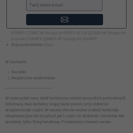
Numery OEM:
C7770-60013 / C7770-60002
Twój adres email
Kompatybilny:
C7770B HP DesignJet 500 42 Cal C7770E HP
DesignJet 500 mono 42 Cal CH337A HP DesignJet 510 42 Cal
C7770F HP DesignJet 500 Plus 42 Cal C7780B HP DesignJet 800 42
Cal CJ997A HP DesignJet 510PS 42 Cal Q1279A HP DesignJet
815MFP C7780C HP DesignJet 800PS 42 Cal Q1262A HP DesignJet
kopiarki CC800PS Q6685A HP DesignJet 820 MFP
Kraj pochodzenia
: Chiny
W zestawie:
Encoder.
Bezpieczne opakowanie
---------------------------------------
W razie pytań nasz dział techniczny udzieli wszystkich potrzebnych
informacji. Nasi technicy mogą także pomóc przy doborze
urządzenia lub części. W naszej ofercie można znaleźć materiały
eksploatacyjne do urządzeń jak i części do drukarek i ploterów. Nie
jesteśmy tylko firmą handlową. Prowadzimy również serwis.