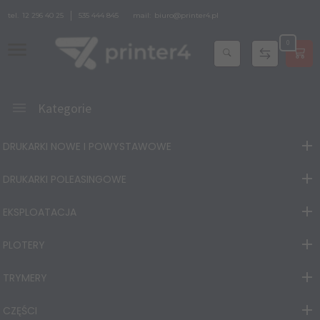
tel.
12 296 40 25
535 444 845
mail:
biuro@printer4.pl
0
Kategorie
DRUKARKI NOWE I POWYSTAWOWE
DRUKARKI POLEASINGOWE
EKSPLOATACJA
PLOTERY
TRYMERY
CZĘŚCI