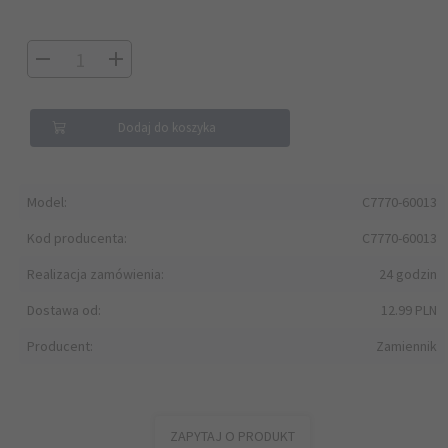
Dodaj do koszyka
Model:
C7770-60013
Kod producenta:
C7770-60013
Realizacja zamówienia:
24 godzin
Dostawa od:
12.99 PLN
Producent:
Zamiennik
ZAPYTAJ O PRODUKT