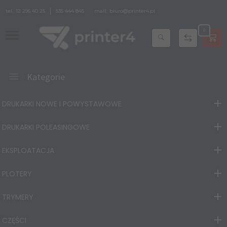
tel.
12 296 40 25
535 444 845
mail:
biuro@printer4.pl
0
Kategorie
DRUKARKI NOWE I POWYSTAWOWE
DRUKARKI POLEASINGOWE
EKSPLOATACJA
PLOTERY
TRYMERY
CZĘŚCI