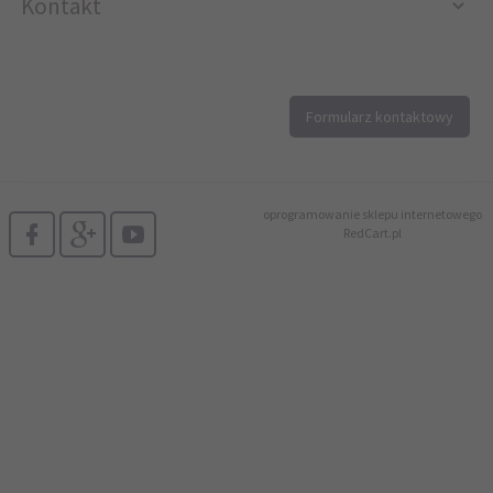
Kontakt
12 296 40 25
Formularz kontaktowy
biuro@printer4.pl
oprogramowanie sklepu internetowego
RedCart.pl