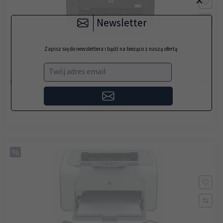
×
Newsletter
Zapisz się do newslettera i bądź na bieżąco z naszą ofertą
Twój adres email
Drukarka HP LaserJet Pro P1102w | GW12 | TONER | WiFi | SERWIS | CE658A |
6 tys stron
699,
00
PLN