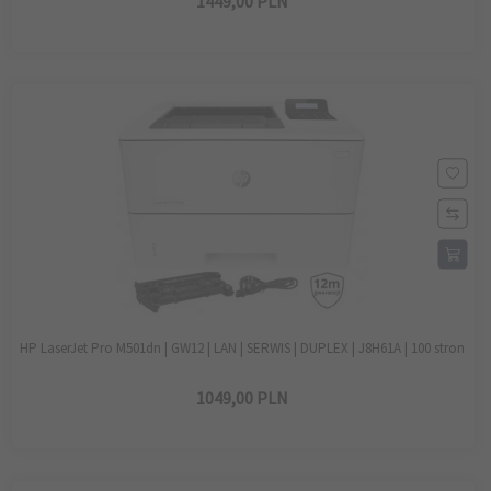
1449,
00
PLN
HP LaserJet Pro M501dn | GW12 | LAN | SERWIS | DUPLEX | J8H61A | 100 stron
1049,
00
PLN