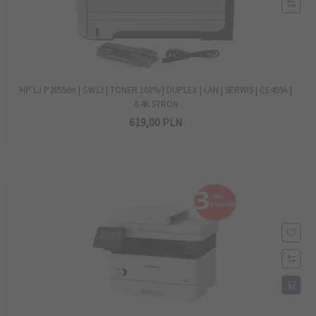
HP LJ P2055dn | GW12 | TONER 100% | DUPLEX | LAN | SERWIS | CE459A |
8.4K STRON
619,
00
PLN