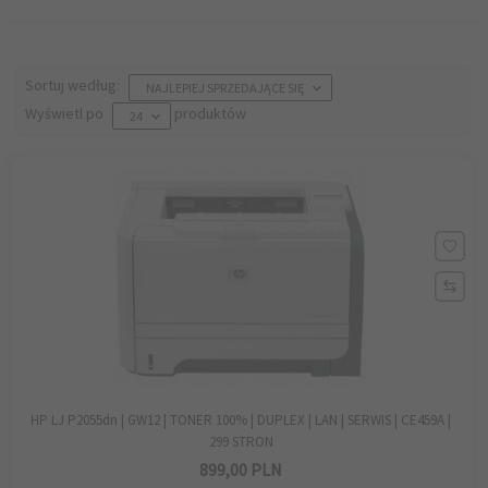
sort
Sortuj według:
NAJLEPIEJ SPRZEDAJĄCE SIĘ
pop
Wyświetl po
produktów
24
HP LJ P2055dn | GW12 | TONER 100% | DUPLEX | LAN | SERWIS | CE459A |
299 STRON
899,
00
PLN