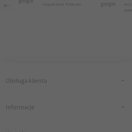
google
google
rozpatrzona. Polecam.
wsz
pol
Obsługa klienta
Informacje