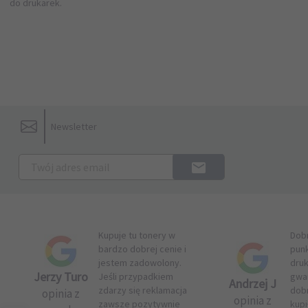
do drukarek
.
Newsletter
Kupuje tu tonery w
Dob
bardzo dobrej cenie i
pun
jestem zadowolony.
druk
Jerzy Turo
Jeśli przypadkiem
gwar
Andrzej J
zdarzy się reklamacja
dob
opinia z
opinia z
zawsze pozytywnie
kupi