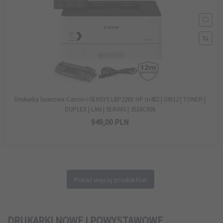
Drukarka laserowa Canon i-SENSYS LBP228X HP m402 | GW12 | TONER |
DUPLEX | LAN | SERWIS | 3516C006
949,
00
PLN
Pokaż więcej produktów
DRUKARKI NOWE I POWYSTAWOWE