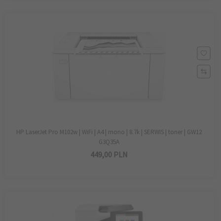
HP LaserJet Pro M102w | WiFi | A4 | mono | 8.7k | SERWIS | toner | GW12
G3Q35A
449,
00
PLN