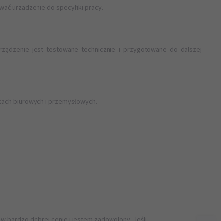
ać urządzenie do specyfiki pracy.
ądzenie jest testowane technicznie i przygotowane do dalszej
kach biurowych i przemysłowych.
 w bardzo dobrej cenie i jestem zadowolony. Jeśli