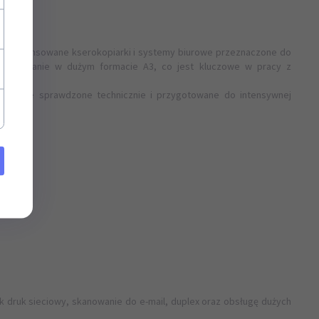
 to zaawansowane kserokopiarki i systemy biurowe przeznaczone do
e i kopiowanie w dużym formacie A3, co jest kluczowe w pracy z
okładnie sprawdzone technicznie i przygotowane do intensywnej
k druk sieciowy, skanowanie do e-mail, duplex oraz obsługę dużych