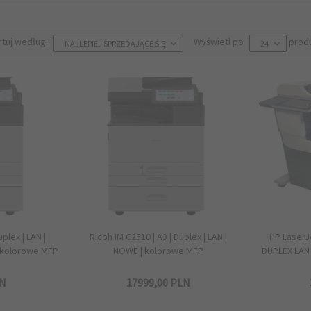
sort
pop
rtuj według:
Wyświetl po
prod
NAJLEPIEJ SPRZEDAJĄCE SIĘ
24
plex | LAN |
Ricoh IM C2510 | A3 | Duplex | LAN |
HP LaserJ
kolorowe MFP
NOWE | kolorowe MFP
DUPLEX LAN
N
17999,
00
PLN