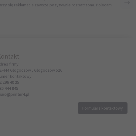
rzy się reklamacja zawsze pozytywnie rozpatrzona. Polecam.
Kontakt
dres firmy:
2-444
Głogoczów ,
Głogoczów
526
umer kontaktowy:
2 296 40 25
35 444 845
iuro@printer4.pl
Formularz kontaktowy