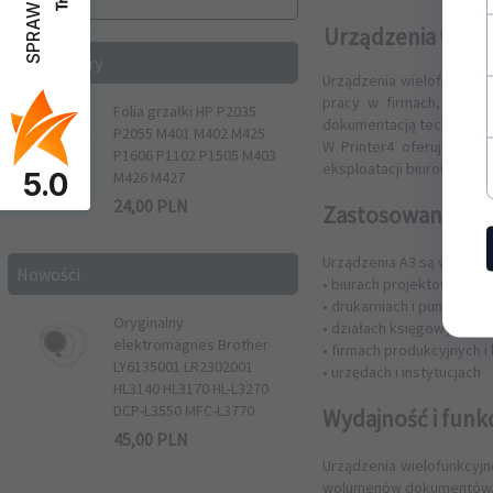
Urządzenia wielo
Bestsellery
Urządzenia wielofunkcyjn
pracy w firmach, drukar
Folia grzałki HP P2035
dokumentacją techniczną i
P2055 M401 M402 M425
W Printer4 oferujemy u
P1606 P1102 P1505 M403
eksploatacji biurowej.
5.0
M426 M427
24,
00
PLN
Zastosowanie ur
Urządzenia A3 są wykorzy
Nowości
• biurach projektowych i 
• drukarniach i punktach 
Oryginalny
• działach księgowych i a
elektromagnes Brother
• firmach produkcyjnych i
LY6135001 LR2302001
• urzędach i instytucjach
HL3140 HL3170 HL-L3270
DCP-L3550 MFC-L3770
Wydajność i funk
45,
00
PLN
Urządzenia wielofunkcyjn
wolumenów dokumentów