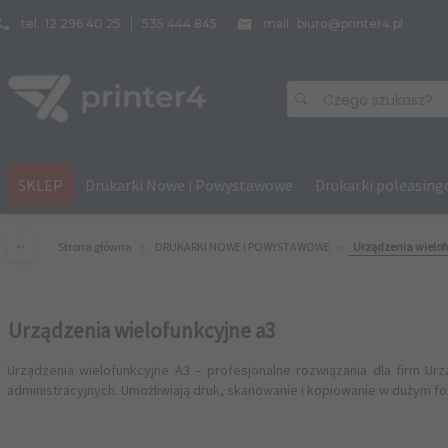
tel.
12 296 40 25
535 444 845
mail:
biuro@printer4.pl
Czego szukasz?
SKLEP
Drukarki Nowe i Powystawowe
Drukarki poleasin
Strona główna
DRUKARKI NOWE I POWYSTAWOWE
Urządzenia wielof
Urządzenia wielofunkcyjne a3
Urządzenia wielofunkcyjne A3 – profesjonalne rozwiązania dla firm U
administracyjnych. Umożliwiają druk, skanowanie i kopiowanie w dużym fo