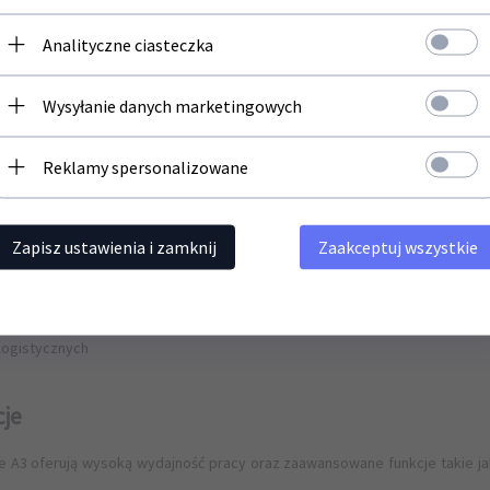
Zapisz się do newslettera i bądź na bieżąco z naszą ofertą
funkcyjne a3
Analityczne ciasteczka
Twój adres email
e A3 – profesjonalne rozwiązania dla firm Urządzenia wielofunkcyjne A3
niach oraz działach administracyjnych. Umożliwiają druk, skanowani
Wysyłanie danych marketingowych
 materiałami graficznymi.
rządzenia wielofunkcyjne A3 nowe oraz powystawowe, które zostały d
Reklamy spersonalizowane
ządzeń A3 MFP
Zapisz ustawienia i zamknij
Zaakceptuj wszystkie
stywane wszędzie tam, gdzie standard A4 to za mało. Sprawdzają się w:
architektonicznych
usługowych
dministracyjnych
 logistycznych
cje
e A3 oferują wysoką wydajność pracy oraz zaawansowane funkcje takie ja
.