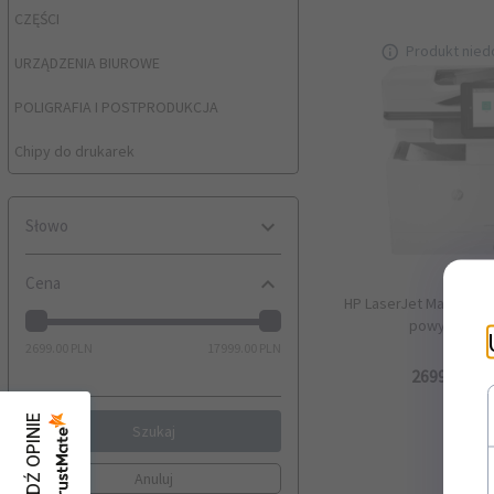
CZĘŚCI
Produkt nied
URZĄDZENIA BIUROWE
POLIGRAFIA I POSTPRODUKCJA
Chipy do drukarek
Słowo
Cena
HP LaserJet Managed
powystawo
2699.00 PLN
17999.00 PLN
2699,
00
PL
SPRAWDŹ OPINIE
Szukaj
wyczyść filtrowanie