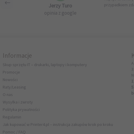
Jerzy Turo
przypadkiem zda
opinia z google
Informacje
A
Skup sprzętu IT – drukarki, laptopy i komputery
3
Promocje
N
Nowości
1
Raty/Leasing
5
b
O nas
Wysyłka i zwroty
Polityka prywatności
Regulamin
Jak kupować w Printer4.pl – instrukcja zakupów krok po kroku
Pomoc / FAQ