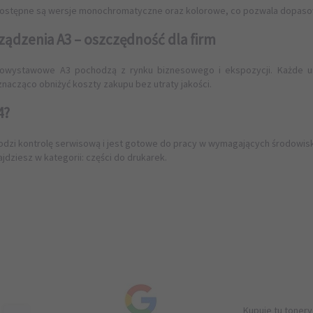
dostępne są wersje monochromatyczne oraz kolorowe, co pozwala dopasow
dzenia A3 – oszczędność dla firm
owystawowe A3 pochodzą z rynku biznesowego i ekspozycji. Każde urz
znacząco obniżyć koszty zakupu bez utraty jakości.
4?
dzi kontrolę serwisową i jest gotowe do pracy w wymagających środowis
jdziesz w kategorii:
części do drukarek
.
Kupuje tu tonery