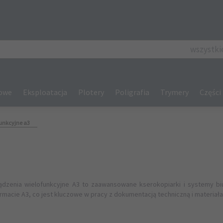
categories_se
wszystki
gowe
Eksploatacja
Plotery
Poligrafia
Trymery
Części
unkcyjne a3
rządzenia wielofunkcyjne A3 to zaawansowane kserokopiarki i systemy b
rmacie A3, co jest kluczowe w pracy z dokumentacją techniczną i materiała