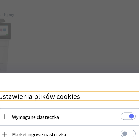
ostępny
 MFP M631dn
we
Ustawienia plików cookies
N
Wymagane ciasteczka
Newsletter
Marketingowe ciasteczka