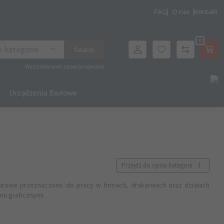
FAQ
O nas
Kontakt
0
archer
e kategorie
Szukaj
Wyszukiwanie zaawansowane
Urządzenia Biurowe
Przejdź do opisu kategorii
iurowe przeznaczone do pracy w firmach, drukarniach oraz działach
mi graficznymi.