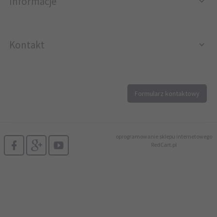
Informacje
Kontakt
12 296 40 25
Formularz kontaktowy
biuro@printer4.pl
oprogramowanie sklepu internetowego
RedCart.pl