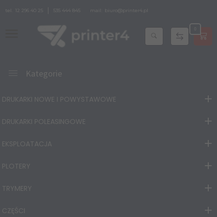
tel.
12 296 40 25
535 444 845
mail:
biuro@printer4.pl
0
Kategorie
DRUKARKI NOWE I POWYSTAWOWE
DRUKARKI POLEASINGOWE
EKSPLOATACJA
PLOTERY
TRYMERY
CZĘŚCI