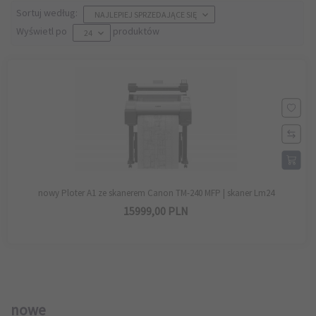
sort
Sortuj według:
NAJLEPIEJ SPRZEDAJĄCE SIĘ
pop
Wyświetl po
produktów
24
nowy Ploter A1 ze skanerem Canon TM-240 MFP | skaner Lm24
15999,
00
PLN
nowe