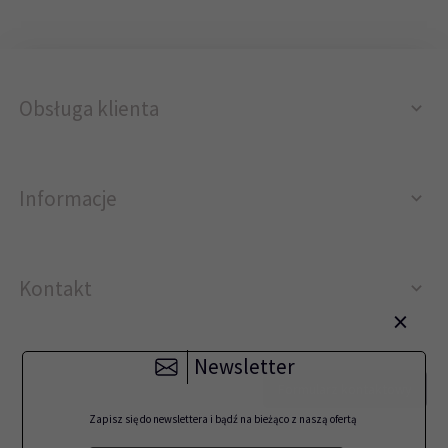
Obsługa klienta
Informacje
Kontakt
×
Newsletter
12 296 40 25
Formularz kontaktowy
biuro@printer4.pl
Zapisz się do newslettera i bądź na bieżąco z naszą ofertą