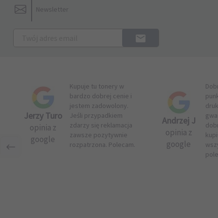
Newsletter
Kupuje tu tonery w
Dob
bardzo dobrej cenie i
pun
jestem zadowolony.
druk
Jerzy Turo
Jeśli przypadkiem
gwar
Andrzej J
zdarzy się reklamacja
dob
opinia z
opinia z
zawsze pozytywnie
kupi
google
google
rozpatrzona. Polecam.
wsz
pol