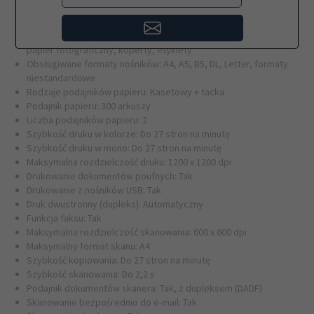
Technologia druku: Laserowa, kolorowa
Maksymalna gramatura papieru: 200 g/m²
Obsługiwany typ nośnika: Papier zwykły, papier makulaturowy,
papier fotograficzny, koperty, etykiety
Obsługiwane formaty nośników: A4, A5, B5, DL, Letter, formaty
niestandardowe
Rodzaje podajników papieru: Kasetowy + tacka
Podajnik papieru: 300 arkuszy
Liczba podajników papieru: 2
Szybkość druku w kolorze: Do 27 stron na minutę
Szybkość druku w mono: Do 27 stron na minutę
Maksymalna rozdzielczość druku: 1200 x 1200 dpi
Drukowanie dokumentów poufnych: Tak
Drukowanie z nośników USB: Tak
Druk dwustronny (dupleks): Automatyczny
Funkcja faksu: Tak
Maksymalna rozdzielczość skanowania: 600 x 600 dpi
Maksymalny format skanu: A4
Szybkość kopiowania: Do 27 stron na minutę
Szybkość skanowania: Do 2,2 s
Podajnik dokumentów skanera: Tak, z dupleksem (DADF)
Skanowanie bezpośrednio do e-mail: Tak