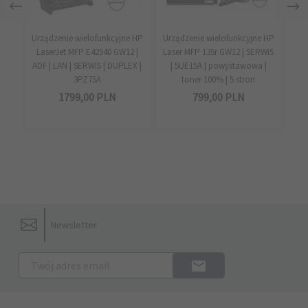
Urządzenie wielofunkcyjne HP
Urządzenie wielofunkcyjne HP
HP 
LaserJet MFP E42540 GW12 |
Laser MFP 135r GW12 | SERWIS
A
ADF | LAN | SERWIS | DUPLEX |
| 5UE15A | powystawowa |
GW
3PZ75A
toner 100% | 5 stron
1799,
00
PLN
799,
00
PLN
Newsletter