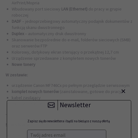
AirPrint/Mopria
Wbudowany port sieciowy
LAN (Ethernet)
do pracy w grupie
roboczej
DADF
– jednoprzebiegowy automatyczny podajnik dokumentów z
funkcją skanu dwustronnego
Duplex
– automatyczny druk dwustronny
Skanowanie bezpośrednie do e-mail, folderów sieciowych (SMB)
oraz serwerów FTP
Kolorowy, dotykowy ekran sterujący o przekątnej 12,7 cm
Urządzenie sprzedawane z kompletem nowych tonerów
Nowe tonery
W zestawie:
urządzenie Canon MF746Cx po pełnym przeglądzie serwisowym
×
komplet nowych tonerów
(zainstalowane, gotowe do pracy)
kabel zasilający
Newsletter
menu wyświetlacza w języku polskim
──────────────────────────────
Zapisz się do newslettera i bądź na bieżąco z naszą ofertą
Specyfikacja
Twój adres email
Przeznaczenie produktu: Do biura i korporacji