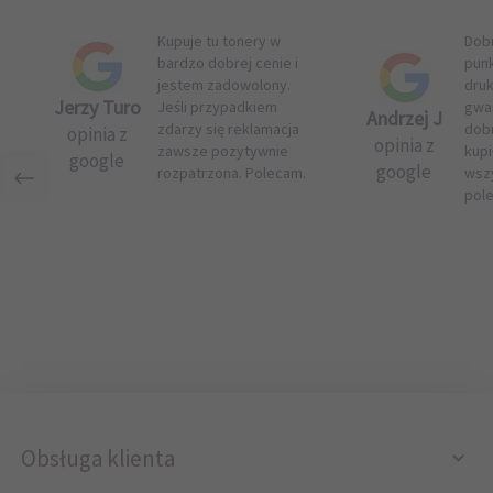
Kupuje tu tonery w
Dob
bardzo dobrej cenie i
pun
jestem zadowolony.
druk
Jerzy Turo
Jeśli przypadkiem
gwar
Andrzej J
zdarzy się reklamacja
dob
opinia z
opinia z
zawsze pozytywnie
kupi
google
google
rozpatrzona. Polecam.
wsz
pol
Obsługa klienta