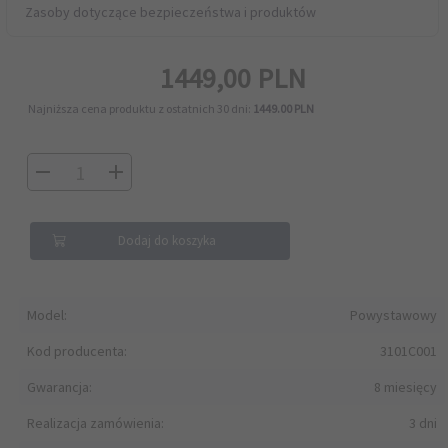
Zasoby dotyczące bezpieczeństwa i produktów
1449,
00
PLN
Najniższa cena produktu z ostatnich 30 dni:
1449.00 PLN
Dodaj do koszyka
Model:
Powystawowy
Kod producenta:
3101C001
Gwarancja:
8 miesięcy
Realizacja zamówienia:
3 dni