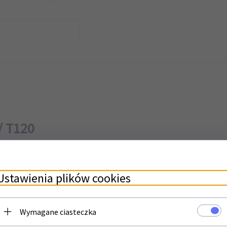
/ T120
jakości do ploterów HP. Wszystkie części przez nas sprzedawane są używa
Ustawienia plików cookies
Wymagane ciasteczka
0-67004 / CQ893-8003