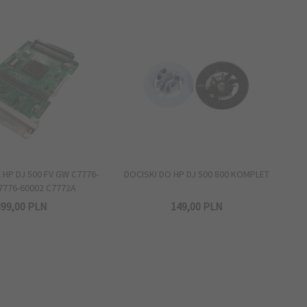
 HP DJ 500 FV GW C7776-
DOCISKI DO HP DJ 500 800 KOMPLET
7776-60002 C7772A
99,
00
PLN
149,
00
PLN