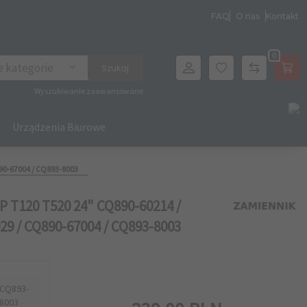
FAQ
O nas
Kontakt
0
archer
e kategorie
Szukaj
Wyszukiwanie zaawansowane
Urządzenia Biurowe
90-67004 / CQ893-8003
T120 T520 24" CQ890-60214 /
29 / CQ890-67004 / CQ893-8003
 CQ893-
-8003