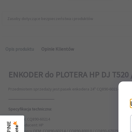
Zasoby dotyczące bezpieczeństwa i produktów
Opis produktu
Opinie Klientów
ENKODER do PLOTERA HP DJ T520 
Przedmiotem sprzedaży jest pasek enkodera 24" CQ890-60214 dobrej 
---------------------------------------
Specyfikacja techniczna:
EAN: CQ890-60214
Producent: HP
Numery OEM: CQ890-60214 / CQ890-80010 / CQ893-67029 / CQ89