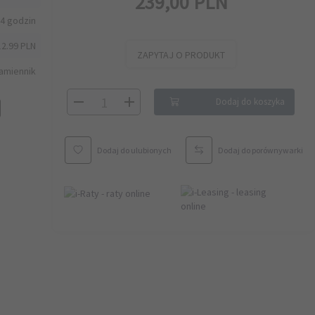
239,
00
PLN
4 godzin
12.99 PLN
ZAPYTAJ O PRODUKT
amiennik
Dodaj do koszyka
Dodaj do ulubionych
Dodaj do porównywarki