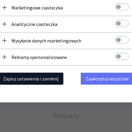
Newsletter
 / DesignJet T130 / DesignJet T520 / DesignJet T530 / DesignJet T830 -
24"
Marketingowe ciasteczka
Zapisz się do newslettera i bądź na bieżąco z naszą ofertą
Analityczne ciasteczka
Twój adres email
Wysyłanie danych marketingowych
nych. Mamy klientów całej Polsce, a nasze doświadczenie jest naszą najlep
Reklamy spersonalizowane
Zapisz ustawienia i zamknij
Zaakceptuj wszystkie
Polecamy