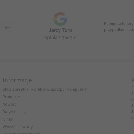
Kupuje tu tonery
Jerzy Turo
przypadkiem zda
opinia z google
Informacje
A
Skup sprzętu IT – drukarki, laptopy i komputery
3
Promocje
N
Nowości
1
Raty/Leasing
5
b
O nas
Wysyłka i zwroty