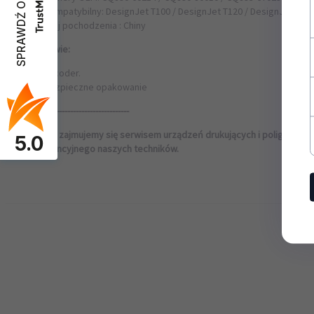
SPRAWDŹ OPINIE
Kompatybilny:
DesignJet T100 / DesignJet T120 / DesignJet T125
Kraj pochodzenia : Chiny
W zestawie:
Encoder.
Bezpieczne opakowanie
---------------------------------------
Od 20 lat zajmujemy się serwisem urządzeń drukujących i poligraficz
5.0
pogwarancyjnego naszych techników.