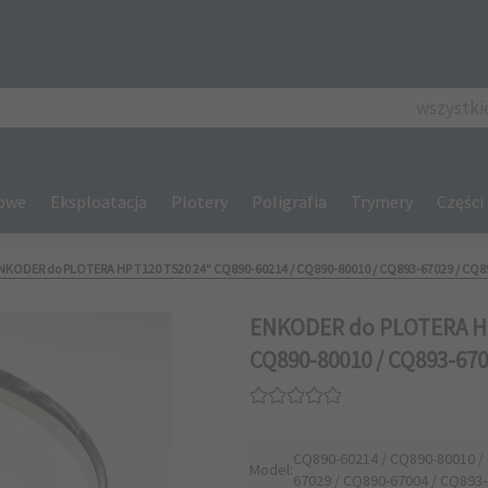
categories_se
wszystki
gowe
Eksploatacja
Plotery
Poligrafia
Trymery
Części
NKODER do PLOTERA HP T120 T520 24" CQ890-60214 / CQ890-80010 / CQ893-67029 / CQ8
ENKODER do PLOTERA HP 
CQ890-80010 / CQ893-670
CQ890-60214 / CQ890-80010 /
Model:
67029 / CQ890-67004 / CQ893