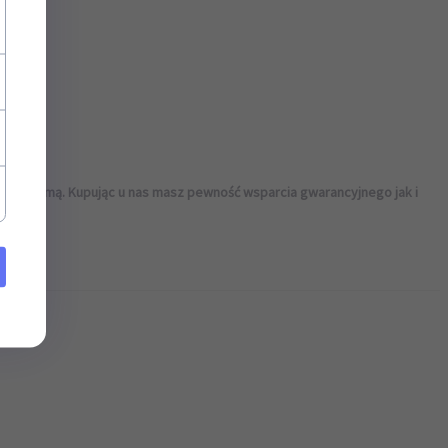
×
szą reklamą. Kupując u nas masz pewność wsparcia gwarancyjnego jak i