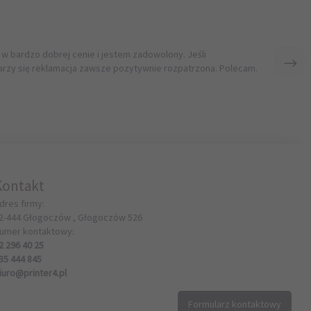
 w bardzo dobrej cenie i jestem zadowolony. Jeśli
rzy się reklamacja zawsze pozytywnie rozpatrzona. Polecam.
Kontakt
dres firmy:
2-444
Głogoczów ,
Głogoczów
526
umer kontaktowy:
2 296 40 25
35 444 845
iuro@printer4.pl
Formularz kontaktowy