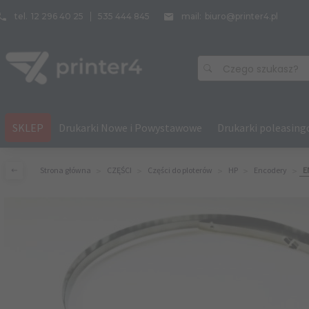
tel.
12 296 40 25
535 444 845
mail:
biuro@printer4.pl
Czego szukasz?
SKLEP
Drukarki Nowe i Powystawowe
Drukarki poleasin
Strona główna
CZĘŚCI
Części do ploterów
HP
Encodery
E