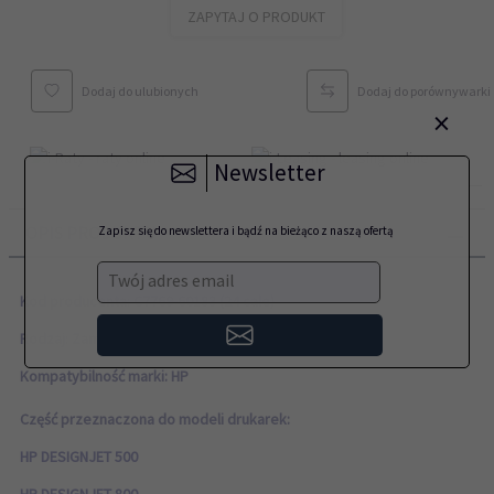
ZAPYTAJ O PRODUKT
Dodaj do ulubionych
Dodaj do porównywarki
×
Newsletter
OPIS PRODUKTU
Zapisz się do newslettera i bądź na bieżąco z naszą ofertą
Twój adres email
Kod producenta: C7769-60183 (24 cale)
Rodzaj: Zamiennik
Kompatybilność marki: HP
Część przeznaczona do modeli drukarek:
HP DESIGNJET 500