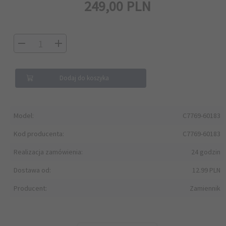
249,
00
PLN
Dodaj do koszyka
Model:
C7769-60183
Kod producenta:
C7769-60183
Realizacja zamówienia:
24 godzin
Dostawa od:
12.99 PLN
Producent:
Zamiennik