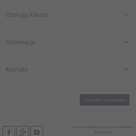
Obsługa klienta
Informacje
Kontakt
12 296 40 25
Formularz kontaktowy
biuro@printer4.pl
oprogramowanie sklepu internetowego
RedCart.pl