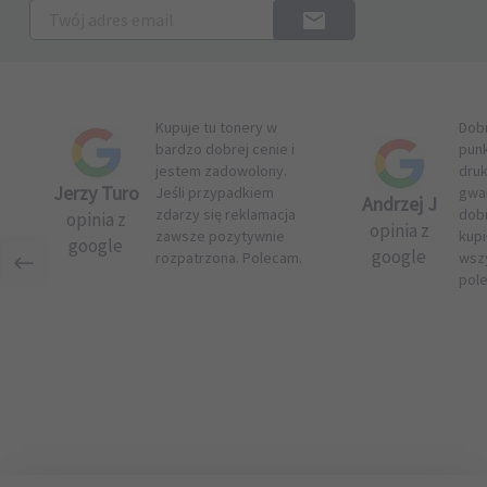
Kupuje tu tonery w
Dob
bardzo dobrej cenie i
pun
jestem zadowolony.
druk
Jerzy Turo
Jeśli przypadkiem
gwar
Andrzej J
zdarzy się reklamacja
dob
opinia z
opinia z
zawsze pozytywnie
kupi
google
google
rozpatrzona. Polecam.
wsz
pol