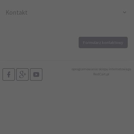
Kontakt
12 296 40 25
Formularz kontaktowy
biuro@printer4.pl
oprogramowanie sklepu internetowego
RedCart.pl