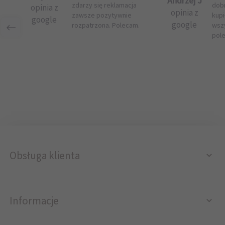
Andrzej J
zdarzy się reklamacja
dob
opinia z
opinia z
zawsze pozytywnie
kupi
google
google
rozpatrzona. Polecam.
wsz
pol
Obsługa klienta
Informacje