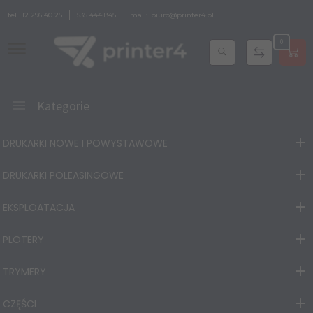
tel.
12 296 40 25
535 444 845
mail:
biuro@printer4.pl
0
Kategorie
DRUKARKI NOWE I POWYSTAWOWE
DRUKARKI POLEASINGOWE
EKSPLOATACJA
PLOTERY
TRYMERY
CZĘŚCI