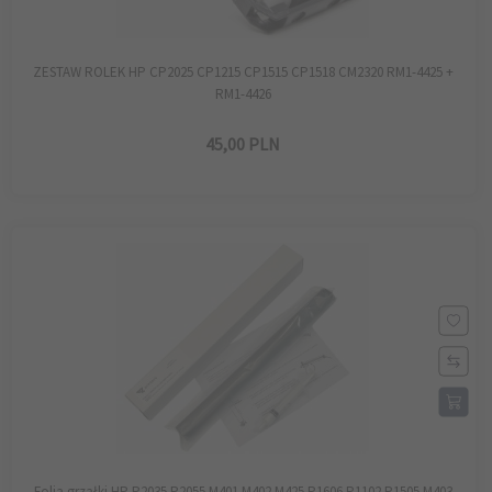
ZESTAW ROLEK HP CP2025 CP1215 CP1515 CP1518 CM2320 RM1-4425 +
RM1-4426
45,
00
PLN
Folia grzałki HP P2035 P2055 M401 M402 M425 P1606 P1102 P1505 M403