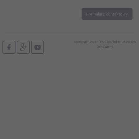
12 296 40 25
Formularz kontaktowy
biuro@printer4.pl
oprogramowanie sklepu internetowego
RedCart.pl