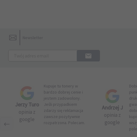
Newsletter
Kupuje tu tonery w
Dob
bardzo dobrej cenie i
pun
jestem zadowolony.
druk
Jerzy Turo
Jeśli przypadkiem
gwar
Andrzej J
zdarzy się reklamacja
dob
opinia z
opinia z
zawsze pozytywnie
kupi
google
google
rozpatrzona. Polecam.
wsz
pol