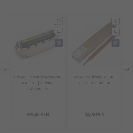
FUSER HP LaserJet 4250 4350 |
Wałek dociskowy HP 1010
S
RM1-1083 | SERWIS |
1012 1015 1018 1020
GWARANCJA
349,
00
PLN
42,
00
PLN