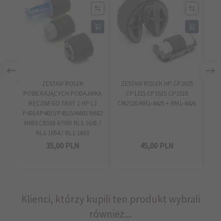
ZESTAW ROLEK
ZESTAW ROLEK HP CP2025
R
POBIERAJĄCYCH PODAJNIKA
CP1215 CP1515 CP1518
34
RĘCZNEGO TRAY 1 HP LJ
CM2320 RM1-4425 + RM1-4426
P4014 P4015 P4515 M601 M602
M603 CB506-67905 RL1-1641 /
RL1-1654 / RL1-1663
35,
00
PLN
45,
00
PLN
Klienci, którzy kupili ten produkt wybrali
również...