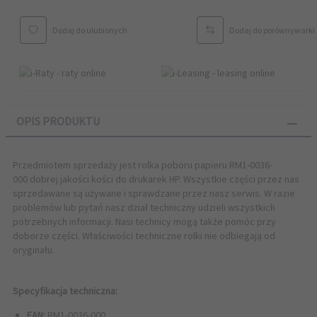
Dodaj do ulubionych
Dodaj do porównywarki
OPIS PRODUKTU
Przedmiotem sprzedaży jest rolka poboru papieru
RM1-0036-
000
dobrej jakości kości do drukarek HP. Wszystkie części przez nas
sprzedawane są używane i sprawdzane przez nasz serwis. W razie
problemów lub pytań nasz dział techniczny udzieli wszystkich
potrzebnych informacji. Nasi technicy mogą także pomóc przy
doborze części. Właściwości techniczne rolki nie odbiegają od
oryginału.
Specyfikacja techniczna:
EAN:
RM1-0036-000