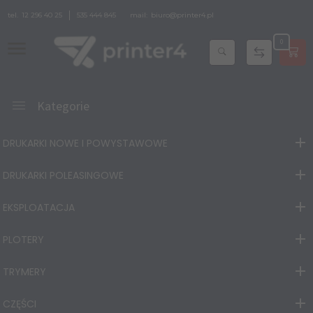
tel.
12 296 40 25
535 444 845
mail:
biuro@printer4.pl
0
Kategorie
DRUKARKI NOWE I POWYSTAWOWE
DRUKARKI POLEASINGOWE
EKSPLOATACJA
PLOTERY
TRYMERY
CZĘŚCI