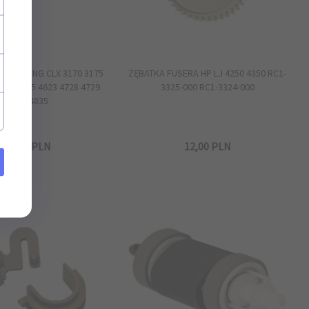
 SAMSUNG CLX 3170 3175
ZĘBATKA FUSERA HP LJ 4250 4350 RC1-
400 3405 4623 4728 4729
3325-000 RC1-3324-000
4833 4835
24,
00
PLN
12,
00
PLN