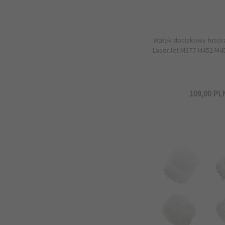
Wałek dociskowy fusera
LaserJet M377 M452 M4
109,
00
PL