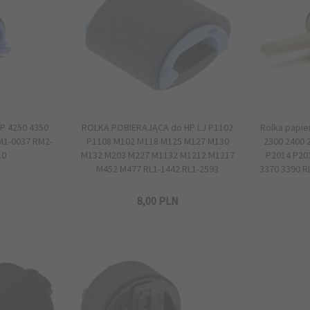
HP 4250 4350
ROLKA POBIERAJĄCA do HP LJ P1102
Rolka papie
M1-0037 RM2-
P1108 M102 M118 M125 M127 M130
2300 2400 
10
M132 M203 M227 M1132 M1212 M1217
P2014 P20
M452 M477 RL1-1442 RL1-2593
3370 3390 R
8,
00
PLN