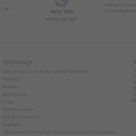
Kupuje tu tonery
Jerzy Turo
przypadkiem zda
opinia z google
Informacje
A
Skup sprzętu IT – drukarki, laptopy i komputery
3
Promocje
N
Nowości
1
Raty/Leasing
5
b
O nas
Wysyłka i zwroty
Polityka prywatności
Regulamin
Jak kupować w Printer4.pl – instrukcja zakupów krok po kroku