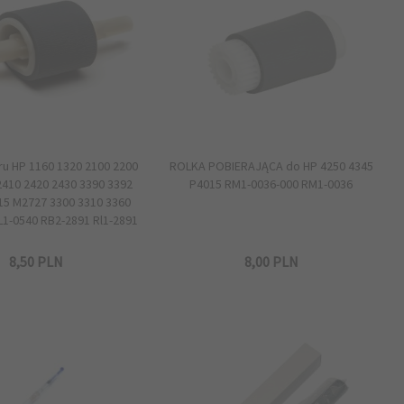
ru HP 1160 1320 2100 2200
ROLKA POBIERAJĄCA do HP 4250 4345
2410 2420 2430 3390 3392
P4015 RM1-0036-000 RM1-0036
15 M2727 3300 3310 3360
L1-0540 RB2-2891 Rl1-2891
8,
50
PLN
8,
00
PLN