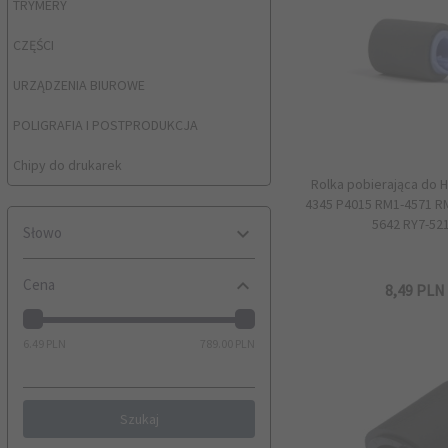
TRYMERY
CZĘŚCI
URZĄDZENIA BIUROWE
POLIGRAFIA I POSTPRODUKCJA
Chipy do drukarek
Rolka pobierająca do 
4345 P4015 RM1-4571 R
5642 RY7-52
Słowo
Cena
8,
49
PLN
6.49 PLN
789.00 PLN
Szukaj