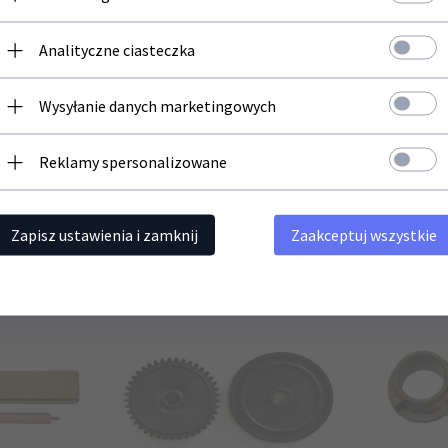
Zapisz się do newslettera i bądź na bieżąco z naszą ofertą
Analityczne ciasteczka
Twój adres email
Wysyłanie danych marketingowych
-1150 FFS-FK-
FOLIA FUSERA HP LJ 1200 1320 3052
ZAWIAS ADF
P2235 P2335
3380 P2015
3185 SCX 3
2540 M2635
Reklamy spersonalizowane
 (Japan)
N
14,
40
PLN
Zapisz ustawienia i zamknij
Zaakceptuj wszystkie