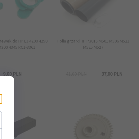
newek do HP LJ 4200 4250
Folia grzałki HP P3015 M501 M506 M521
4300 4345 RC1-3361
M525 M527
9,
00
PLN
41,00 PLN
37,
00
PLN
×