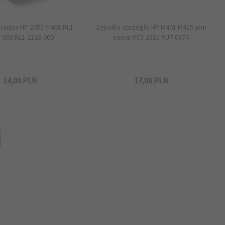
rająca HP 2055 m401 RL1-
Zębatka sprzegło HP M401 M425 arm
-000 RL1-2120-000
swing RC3-2511 RU7-0374
14,
00
PLN
17,
00
PLN