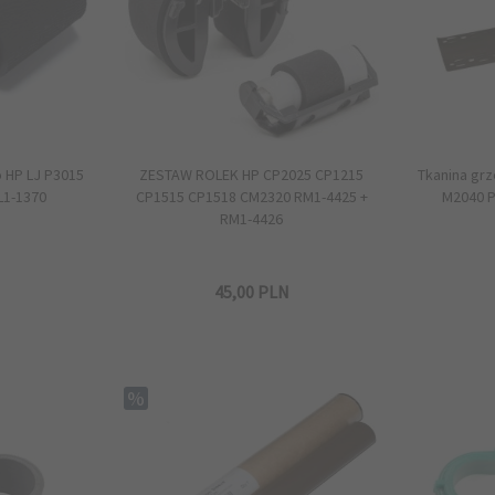
 HP LJ P3015
ZESTAW ROLEK HP CP2025 CP1215
Tkanina gr
RL1-1370
CP1515 CP1518 CM2320 RM1-4425 +
M2040 P
RM1-4426
N
45,
00
PLN