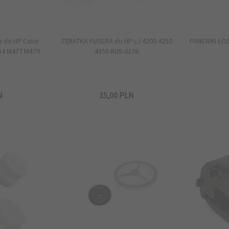
 do HP Color
ZĘBATKA FUSERA do HP LJ 4200 4250
PANEWKI ŁOŻ
54 M477 M479
4350 RU5-0276
N
15,
00
PLN