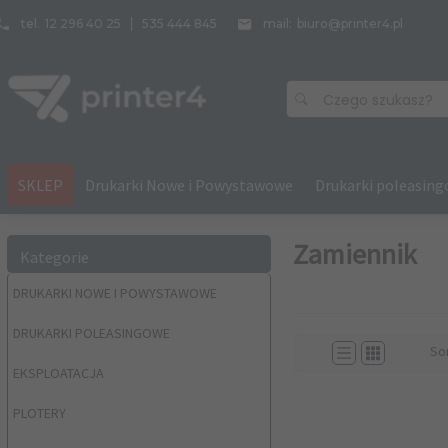
tel.
12 296 40 25
535 444 845
mail:
biuro@printer4.pl
Czego szukasz?
SKLEP
Drukarki Nowe i Powystawowe
Drukarki poleasin
Zamiennik
Kategorie
DRUKARKI NOWE I POWYSTAWOWE
DRUKARKI POLEASINGOWE
So
EKSPLOATACJA
PLOTERY