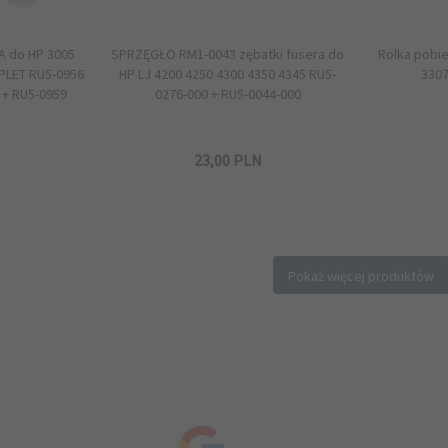
A do HP 3005
SPRZĘGŁO RM1-0043 zębatki fusera do
Rolka pobie
PLET RU5-0956
HP LJ 4200 4250 4300 4350 4345 RU5-
3307
 + RU5-0959
0276-000 + RU5-0044-000
N
23,
00
PLN
Pokaż więcej produktów