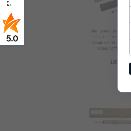
Folia Fusera Kyocera FK
5.0
1150 – ECOSYS P2040 
M2040 M2135 M2235 M
M2640 M2735 M2835
105,
00
PL