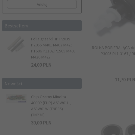
wyczyść filtrowanie
Bestsellery
Folia grzałki HP P2035
P2055 M401 M402 M425
ROLKA POBIERAJĄCA do
P1606 P1102 P1505 M403
P3005 RL1-3167 / 
M426 M427
24,
00
PLN
11,
70
PL
Nowości
Chip Czarny Minolta
4000P (EUR) A63W01H,
A63W01W (TNP35)
(TNP38)
39,
00
PLN