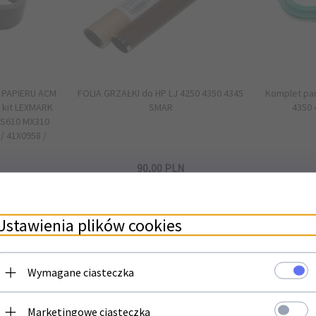
 PAPIERU ACM
FOLIA GRZAŁKI do HP LJ 4250 4350 4345
Komplet pa
e kit LEXMARK
SMAR
4350 
S610 MX310
/ 41X0958 /
N
90,
00
PLN
Ustawienia plików cookies
ostępny
Wymagane ciasteczka
Newsletter
Marketingowe ciasteczka