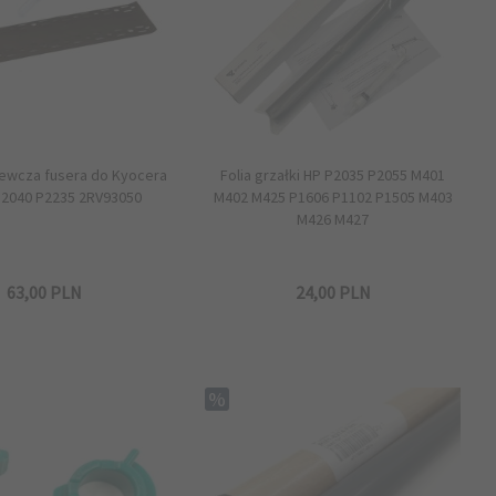
zewcza fusera do Kyocera
Folia grzałki HP P2035 P2055 M401
2040 P2235 2RV93050
M402 M425 P1606 P1102 P1505 M403
M426 M427
63,
00
PLN
24,
00
PLN