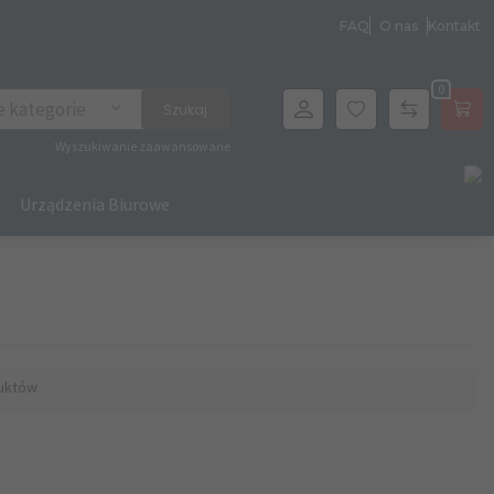
FAQ
O nas
Kontakt
0
archer
e kategorie
Szukaj
Wyszukiwanie zaawansowane
Urządzenia Biurowe
uktów