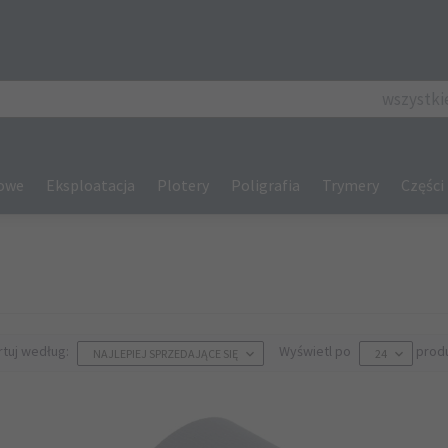
categories_se
wszystki
gowe
Eksploatacja
Plotery
Poligrafia
Trymery
Części
sort
pop
rtuj według:
Wyświetl po
prod
NAJLEPIEJ SPRZEDAJĄCE SIĘ
24