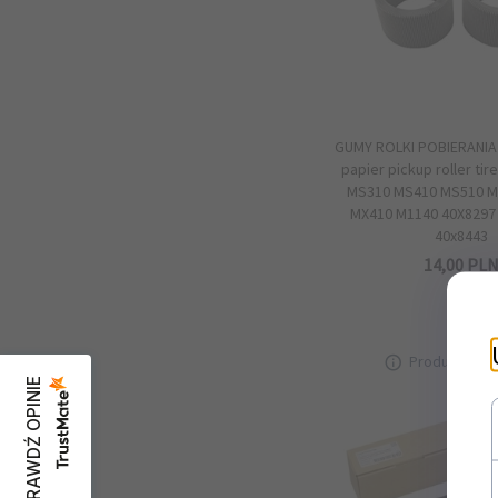
GUMY ROLKI POBIERANIA
papier pickup roller tir
MS310 MS410 MS510 M
MX410 M1140 40X8297 
40x8443
14,
00
PL
Produkt nied
SPRAWDŹ OPINIE