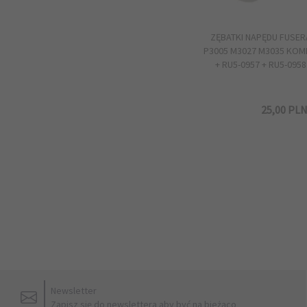
ZĘBATKI NAPĘDU FUSER
P3005 M3027 M3035 KOM
+ RU5-0957 + RU5-0958
25,
00
PL
Newsletter
Zapisz się do newslettera aby być na bieżąco