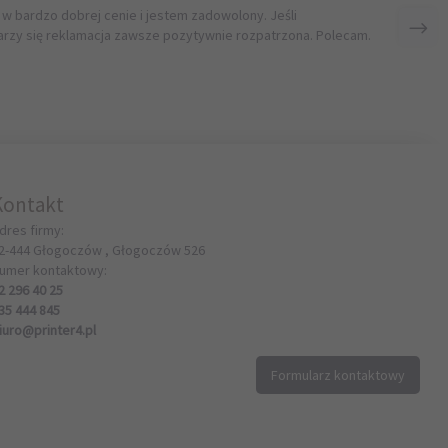
 w bardzo dobrej cenie i jestem zadowolony. Jeśli
rzy się reklamacja zawsze pozytywnie rozpatrzona. Polecam.
Kontakt
dres firmy:
2-444
Głogoczów ,
Głogoczów
526
umer kontaktowy:
2 296 40 25
35 444 845
iuro@printer4.pl
Formularz kontaktowy