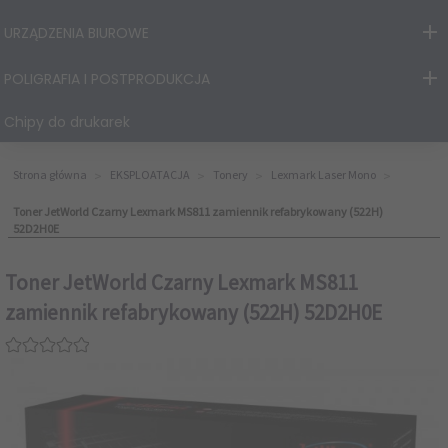
URZĄDZENIA BIUROWE
POLIGRAFIA I POSTPRODUKCJA
Chipy do drukarek
Strona główna
EKSPLOATACJA
Tonery
Lexmark Laser Mono
Toner JetWorld Czarny Lexmark MS811 zamiennik refabrykowany (522H)
52D2H0E
Toner JetWorld Czarny Lexmark MS811
zamiennik refabrykowany (522H) 52D2H0E