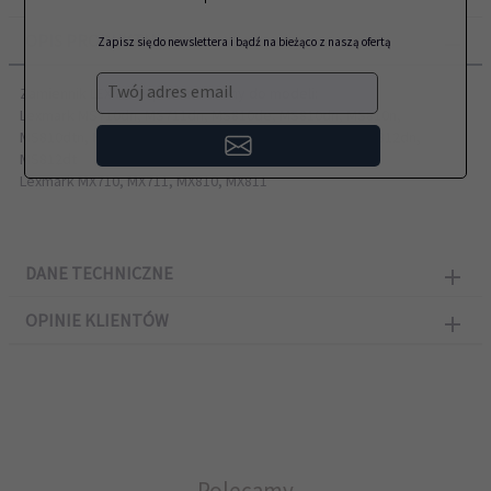
OPIS PRODUKTU
Zapisz się do newslettera i bądź na bieżąco z naszą ofertą
Twój adres email
Zamiennik LEXMARK przeznaczony do modeli:
Lexmark MS710dn, MS711dn, MS810de, MS810dn, MS810n,
MS810dtn, MS811dn, MS811n, MS811dtn, MS812de, MS812dn,
MS812dt
Lexmark MX710, MX711, MX810, MX811
DANE TECHNICZNE
OPINIE KLIENTÓW
Polecamy