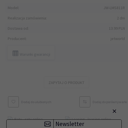
Model:
JW-LMS811R
Realizacja zamówienia:
2 dni
Dostawa od:
13.99 PLN
Producent:
jetworld
Warunki gwarancji
ZAPYTAJ O PRODUKT
Dodaj do ulubionych
Dodaj do porównywarki
×
Newsletter