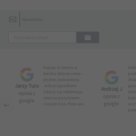
Newsletter
Kupuje tu tonery w
Dob
bardzo dobrej cenie i
pun
jestem zadowolony.
druk
Jerzy Turo
Jeśli przypadkiem
gwar
Andrzej J
zdarzy się reklamacja
dob
opinia z
opinia z
zawsze pozytywnie
kupi
google
google
rozpatrzona. Polecam.
wsz
pol