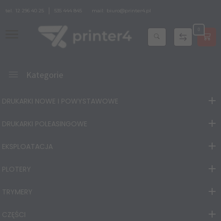
tel.
12 296 40 25
535 444 845
mail:
biuro@printer4.pl
0
Kategorie
DRUKARKI NOWE I POWYSTAWOWE
DRUKARKI POLEASINGOWE
EKSPLOATACJA
PLOTERY
TRYMERY
CZĘŚCI