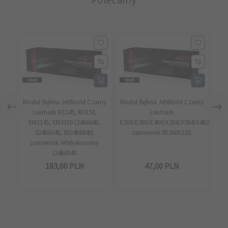
Moduł Bębna JetWorld Czarny
Moduł Bębna JetWorld Czarny
Lexmark M1145, M3150,
Lexmark
L
XM1145, XM3150 (24B6040,
E260/E360/E460/X264/X364/X463
024B6040, 0024B6040)
zamiennik 0E260X22G
zamiennik refabykowany
(24B6040
183,
00
PLN
47,
00
PLN