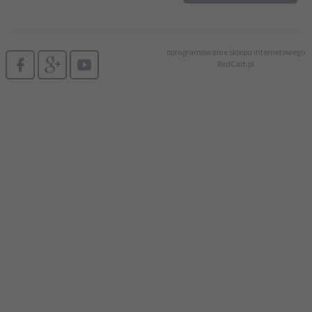
biuro@printer4.pl
oprogramowanie sklepu internetowego
RedCart.pl