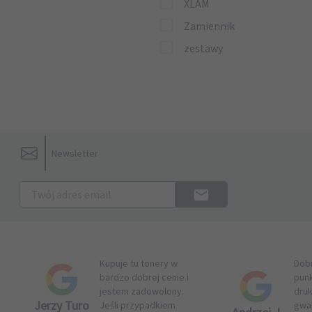
XLAM
Zamiennik
zestawy
Newsletter
Kupuje tu tonery w
Dob
bardzo dobrej cenie i
pun
jestem zadowolony.
druk
Jerzy Turo
Jeśli przypadkiem
gwar