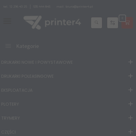
tel.
12 296 40 25
535 444 845
mail:
biuro@printer4.pl
0
Kategorie
DRUKARKI NOWE I POWYSTAWOWE
DRUKARKI POLEASINGOWE
EKSPLOATACJA
PLOTERY
TRYMERY
CZĘŚCI