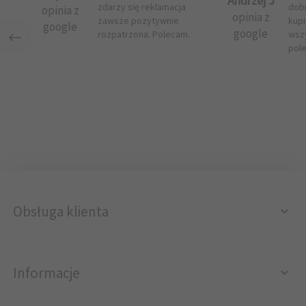
Andrzej J
zdarzy się reklamacja
dob
opinia z
opinia z
zawsze pozytywnie
kupi
google
google
rozpatrzona. Polecam.
wsz
pol
Obsługa klienta
Informacje