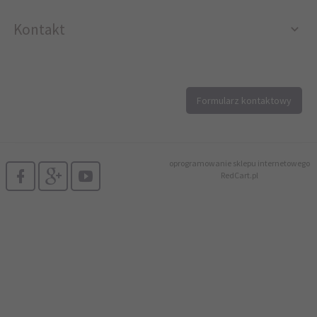
Kontakt
12 296 40 25
Formularz kontaktowy
biuro@printer4.pl
oprogramowanie sklepu internetowego
RedCart.pl