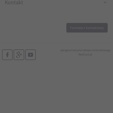
Kontakt
12 296 40 25
Formularz kontaktowy
biuro@printer4.pl
oprogramowanie sklepu internetowego
RedCart.pl