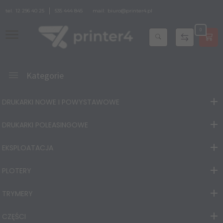
tel.
12 296 40 25
535 444 845
mail:
biuro@printer4.pl
0
Kategorie
DRUKARKI NOWE I POWYSTAWOWE
DRUKARKI POLEASINGOWE
EKSPLOATACJA
PLOTERY
TRYMERY
CZĘŚCI