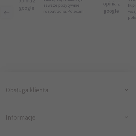
opinia z
opinia z
zawsze pozytywnie
kupi
google
google
rozpatrzona. Polecam.
wsz
pol
Obsługa klienta
Informacje