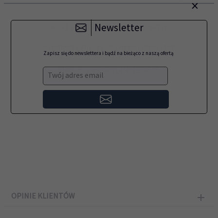
×
Newsletter
RM1-4579-TW
KOD PRODUKTU:
KOMPATYBILNY Z URZĄDZENIAMI:
Zapisz się do newslettera i bądź na bieżąco z naszą ofertą
HP LaserJet P4014/4015/4515
Twój adres email
FABRYCZNIE ZAPAKOWANY, FABRYCZNIE NOWY
OPINIE KLIENTÓW