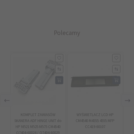
Polecamy
KOMPLET ZAWIASÓW
WYŚWIETLACZ LCD HP
ZA
SKANERA ADF HINGE UNIT do
CM4540 M4555 4555 MFP
UN
HP M521 M525 M575 CM4540
CC419-60107
M5
Q7404-60024 / Q7404-60029