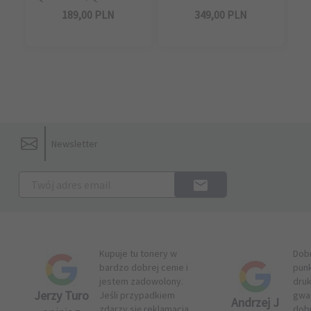
189,
00
PLN
349,
00
PLN
Newsletter
Kupuje tu tonery w
Dob
bardzo dobrej cenie i
pun
jestem zadowolony.
druk
Jerzy Turo
Jeśli przypadkiem
gwar
Andrzej J
zdarzy się reklamacja
dob