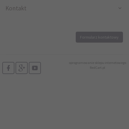
Kontakt
12 296 40 25
Formularz kontaktowy
biuro@printer4.pl
oprogramowanie sklepu internetowego
RedCart.pl