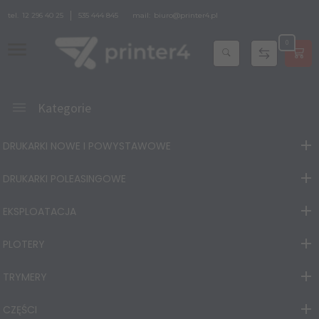
tel.
12 296 40 25
535 444 845
mail:
biuro@printer4.pl
0
Kategorie
DRUKARKI NOWE I POWYSTAWOWE
DRUKARKI POLEASINGOWE
EKSPLOATACJA
PLOTERY
TRYMERY
CZĘŚCI