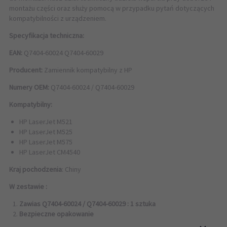
montażu części oraz służy pomocą w przypadku pytań dotyczących
kompatybilności z urządzeniem.
Specyfikacja techniczna:
EAN:
Q7404-60024 Q7404-60029
Producent:
Zamiennik kompatybilny z HP
Numery OEM:
Q7404-60024 / Q7404-60029
Kompatybilny:
HP LaserJet M521
HP LaserJet M525
HP LaserJet M575
HP LaserJet CM4540
Kraj pochodzenia
: Chiny
W zestawie :
Zawias Q7404-60024 / Q7404-60029 : 1 sztuka
Bezpieczne opakowanie