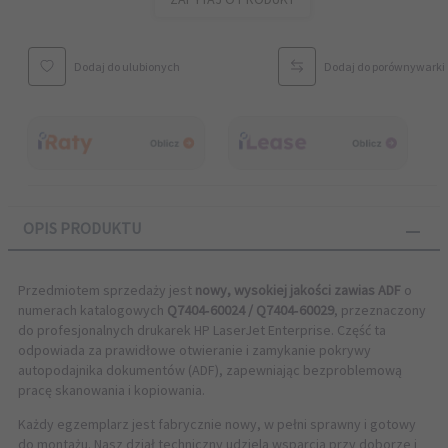
Dodaj do ulubionych
Dodaj do porównywarki
OPIS PRODUKTU
Przedmiotem sprzedaży jest
nowy, wysokiej jakości zawias ADF
o
numerach katalogowych
Q7404‑60024 / Q7404‑60029
, przeznaczony
do profesjonalnych drukarek HP LaserJet Enterprise. Część ta
odpowiada za prawidłowe otwieranie i zamykanie pokrywy
autopodajnika dokumentów (ADF), zapewniając bezproblemową
pracę skanowania i kopiowania.
Każdy egzemplarz jest fabrycznie nowy, w pełni sprawny i gotowy
do montażu. Nasz dział techniczny udziela wsparcia przy doborze i