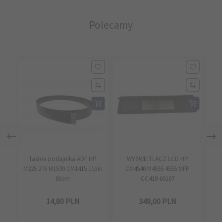
Polecamy
Taśma podajnika ADF HP
WYŚWIETLACZ LCD HP
M225 276 M1530 CM1415 11pin
CM4540 M4555 4555 MFP
SK
80cm
CC419-60107
HP
Q7
14,
80
PLN
349,
00
PLN