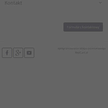
Kontakt
12 296 40 25
Formularz kontaktowy
biuro@printer4.pl
oprogramowanie sklepu internetowego
RedCart.pl