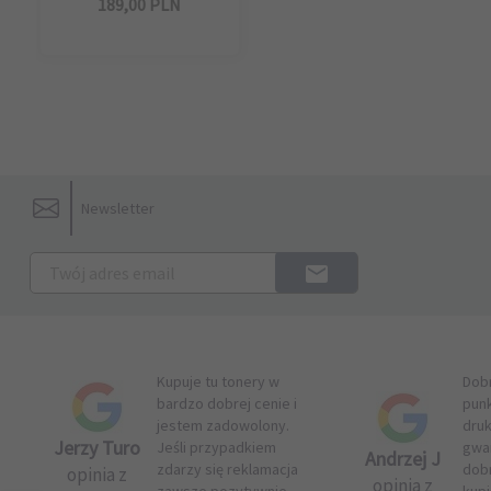
189,
00
PLN
Newsletter
Kupuje tu tonery w
Dob
bardzo dobrej cenie i
pun
jestem zadowolony.
druk
Jerzy Turo
Jeśli przypadkiem
gwar
Andrzej J
zdarzy się reklamacja
dob
opinia z
opinia z
zawsze pozytywnie
kupi