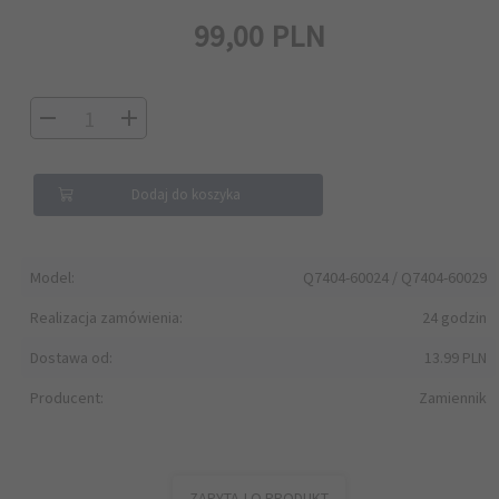
99,
00
PLN
Dodaj do koszyka
Model:
Q7404-60024 / Q7404-60029
Realizacja zamówienia:
24 godzin
Dostawa od:
13.99 PLN
Producent:
Zamiennik
ZAPYTAJ O PRODUKT