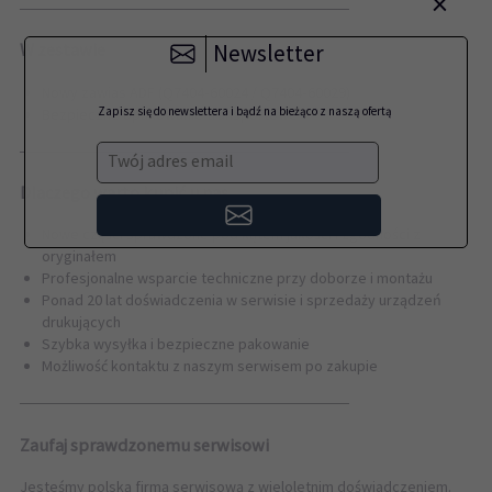
×
──────────────────────────────
Newsletter
W zestawie
Nowy zawias ADF (Q7404‑60024 / Q7404‑60029)
Zapisz się do newslettera i bądź na bieżąco z naszą ofertą
Bezpieczne opakowanie transportowe
──────────────────────────────
Twój adres email
Dlaczego warto kupić u nas
Nowe części sprawdzone pod kątem jakości i zgodności z
oryginałem
Profesjonalne wsparcie techniczne przy doborze i montażu
Ponad 20 lat doświadczenia w serwisie i sprzedaży urządzeń
drukujących
Szybka wysyłka i bezpieczne pakowanie
Możliwość kontaktu z naszym serwisem po zakupie
──────────────────────────────
Zaufaj sprawdzonemu serwisowi
Jesteśmy polską firmą serwisową z wieloletnim doświadczeniem.