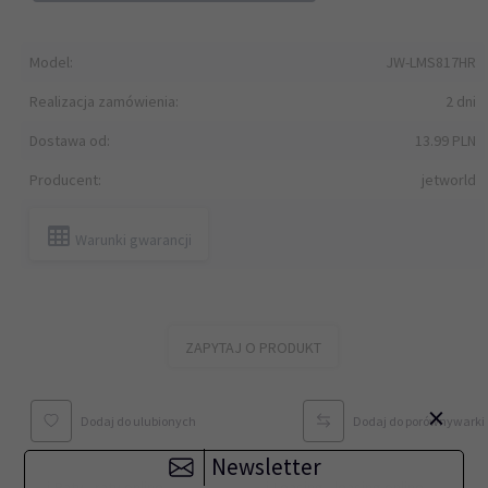
Model:
JW-LMS817HR
Realizacja zamówienia:
2 dni
Dostawa od:
13.99 PLN
Producent:
jetworld
Warunki gwarancji
ZAPYTAJ O PRODUKT
×
Dodaj do ulubionych
Dodaj do porównywarki
Newsletter