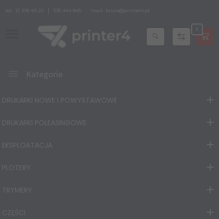
tel.
12 296 40 25
535 444 845
mail:
biuro@printer4.pl
0
Kategorie
DRUKARKI NOWE I POWYSTAWOWE
DRUKARKI POLEASINGOWE
EKSPLOATACJA
PLOTERY
TRYMERY
CZĘŚCI