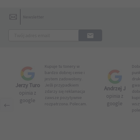
Newsletter
Kupuje tu tonery w
Dob
bardzo dobrej cenie i
pun
jestem zadowolony.
druk
Jerzy Turo
Jeśli przypadkiem
gwar
Andrzej J
zdarzy się reklamacja
dob
opinia z
opinia z
zawsze pozytywnie
kupi
google
google
rozpatrzona. Polecam.
wsz
pol