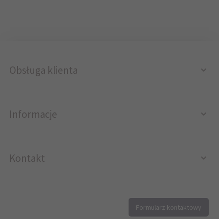
Obsługa klienta
Informacje
Kontakt
12 296 40 25
Formularz kontaktowy
biuro@printer4.pl