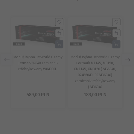
Moduł Bębna JetWorld Czarny
Moduł Bębna JetWorld Czarny
Mod
Lexmark W840 zamiennik
Lexmark M1145, M3150,
refabrykowany W84030H
XM1145, XM3150 (24B6040,
E26
024B6040, 0024B6040)
zamiennik refabykowany
(24B6040
589,
00
PLN
183,
00
PLN