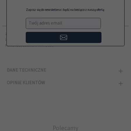
Zapisz się do newslettera i bądź na bieżąco z naszą ofertą
OPIS PRODUKTU
Twój adres email
Zamiennik LEXMARK przeznaczony do modeli:
Lexmark MS817DN, Lexmark MS817N, Lexmark MS818DN, Lexmark
MX717DE, Lexmark MX718DE
DANE TECHNICZNE
OPINIE KLIENTÓW
Polecamy