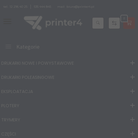
tel.
12 296 40 25
535 444 845
mail:
biuro@printer4.pl
0
Kategorie
DRUKARKI NOWE I POWYSTAWOWE
DRUKARKI POLEASINGOWE
EKSPLOATACJA
PLOTERY
TRYMERY
CZĘŚCI