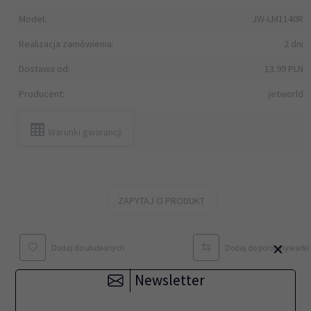
Model:
JW-LM1140R
Realizacja zamówienia:
2 dni
Dostawa od:
13.99 PLN
Producent:
jetworld
Warunki gwarancji
ZAPYTAJ O PRODUKT
×
Dodaj do ulubionych
Dodaj do porównywarki
Newsletter