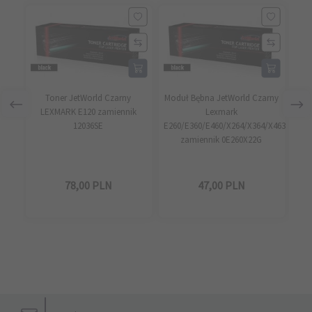
Toner JetWorld Czarny
Moduł Bębna JetWorld Czarny
Mod
LEXMARK E120 zamiennik
Lexmark
L
12036SE
E260/E360/E460/X264/X364/X463
zamiennik 0E260X22G
78,
00
PLN
47,
00
PLN