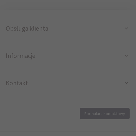
Obsługa klienta
Informacje
Kontakt
12 296 40 25
Formularz kontaktowy
biuro@printer4.pl