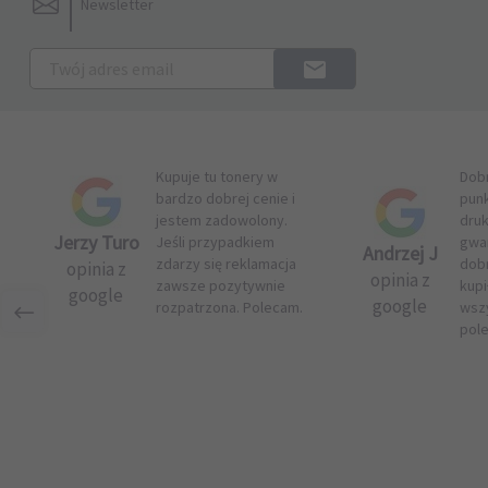
Newsletter
Kupuje tu tonery w
Dob
bardzo dobrej cenie i
pun
jestem zadowolony.
druk
Jerzy Turo
Jeśli przypadkiem
gwar
Andrzej J
zdarzy się reklamacja
dob
opinia z
opinia z
zawsze pozytywnie
kupi
google
google
rozpatrzona. Polecam.
wsz
pol