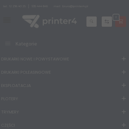
tel.
12 296 40 25
535 444 845
mail:
biuro@printer4.pl
0
Kategorie
DRUKARKI NOWE I POWYSTAWOWE
DRUKARKI POLEASINGOWE
EKSPLOATACJA
PLOTERY
TRYMERY
CZĘŚCI