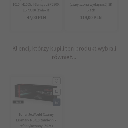
1010, M1005; I-Sensys LBP2900,
(zwiększona wydajność) 2K
LBP3000 (zwiększ
Black
47,
00
PLN
119,
00
PLN
Klienci, którzy kupili ten produkt wybrali
również...
Toner JetWorld Czarny
Lexmark MS410 zamiennik
refabrykowany (502X)