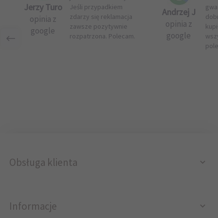
Jerzy Turo
Jeśli przypadkiem
gwar
Andrzej J
zdarzy się reklamacja
dob
opinia z
opinia z
zawsze pozytywnie
kupi
google
google
rozpatrzona. Polecam.
wsz
pol
Obsługa klienta
Informacje