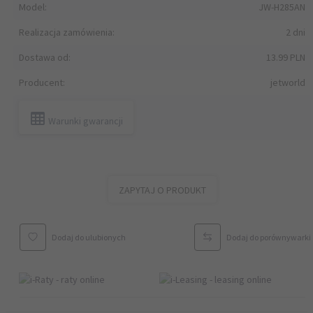
Model:
JW-H285AN
Realizacja zamówienia:
2 dni
Dostawa od:
13.99 PLN
Producent:
jetworld
Warunki gwarancji
ZAPYTAJ O PRODUKT
Dodaj do ulubionych
Dodaj do porównywarki