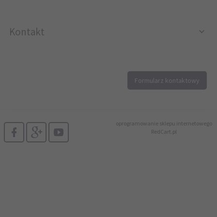
Kontakt
12 296 40 25
Formularz kontaktowy
biuro@printer4.pl
oprogramowanie sklepu internetowego
RedCart.pl