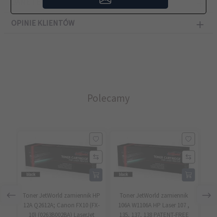
DANE TECHNICZNE
OPINIE KLIENTÓW
Polecamy
Toner JetWorld zamiennik HP
Toner JetWorld zamiennik
T
12A Q2612A; Canon FX10 (FX-
106A W1106A HP Laser 107 ,
10
10) (0263B002BA) LaserJet
135, 137, 138 PATENT-FREE
135