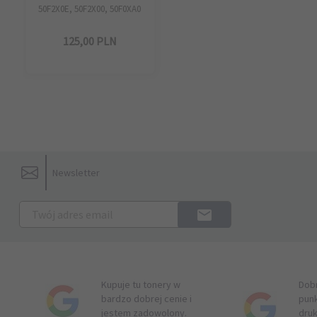
50F2X0E, 50F2X00, 50F0XA0
125,
00
PLN
Newsletter
Kupuje tu tonery w
Dob
bardzo dobrej cenie i
pun
jestem zadowolony.
druk