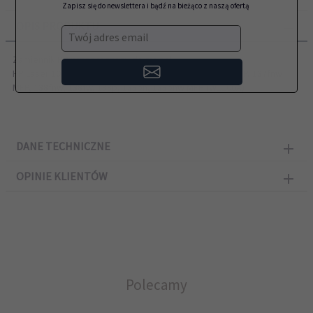
Zapisz się do newslettera i bądź na bieżąco z naszą ofertą
OPIS PRODUKTU
Twój adres email
Zamiennik HP przeznaczony do modeli:
HP Laser 107a, 107r, 107w, 135a MFP, 135r MFP, 135w MFP, 137fnw
MFP, 138fnw, 138fw, 138p, 138pn, 138pnw MFP (W1106A)
DANE TECHNICZNE
OPINIE KLIENTÓW
Polecamy