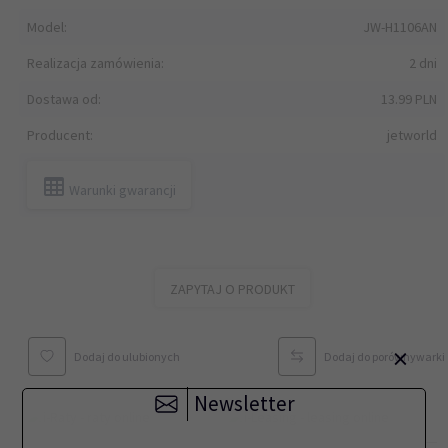
Model:
JW-H1106AN
Realizacja zamówienia:
2 dni
Dostawa od:
13.99 PLN
Producent:
jetworld
Warunki gwarancji
ZAPYTAJ O PRODUKT
×
Dodaj do ulubionych
Dodaj do porównywarki
Newsletter