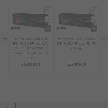
Toner JetWorld zamiennik
Toner JetWorld zamiennik HP
Ton
106A W1106A HP Laser 107 ,
331A W1331A HP Laser 408, 432
331
135, 137, 138 PATENT-FREE
5K Czarny
(zwiększona wydajność) 2K
Black
119,
00
PLN
227,
00
PLN