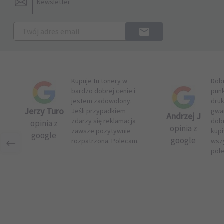
Newsletter
Kupuje tu tonery w
Dob
bardzo dobrej cenie i
pun
jestem zadowolony.
druk
Jerzy Turo
Jeśli przypadkiem
gwar
Andrzej J
zdarzy się reklamacja
dob
opinia z
opinia z
zawsze pozytywnie
kupi
google
google
rozpatrzona. Polecam.
wsz
pol