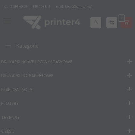
tel.
12 296 40 25
535 444 845
mail:
biuro@printer4.pl
0
Kategorie
DRUKARKI NOWE I POWYSTAWOWE
DRUKARKI POLEASINGOWE
EKSPLOATACJA
PLOTERY
TRYMERY
CZĘŚCI