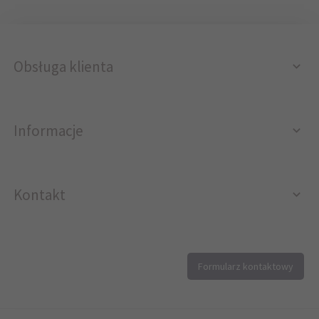
Obsługa klienta
Informacje
Kontakt
12 296 40 25
Formularz kontaktowy
biuro@printer4.pl