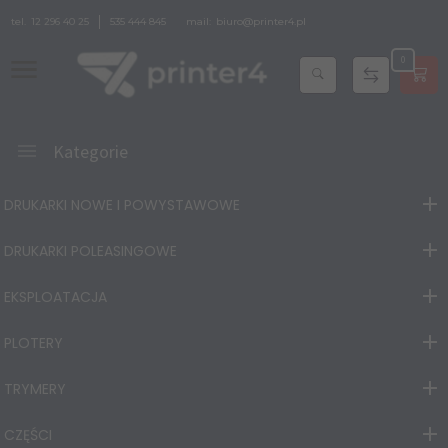
tel.
12 296 40 25
535 444 845
mail:
biuro@printer4.pl
0
Kategorie
DRUKARKI NOWE I POWYSTAWOWE
DRUKARKI POLEASINGOWE
EKSPLOATACJA
PLOTERY
TRYMERY
CZĘŚCI