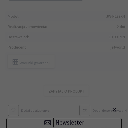
Model:
JW-H283XN
Realizacja zamówienia:
2 dni
Dostawa od:
13.99 PLN
Producent:
jetworld
Warunki gwarancji
ZAPYTAJ O PRODUKT
×
Dodaj do ulubionych
Dodaj do porównywarki
Newsletter