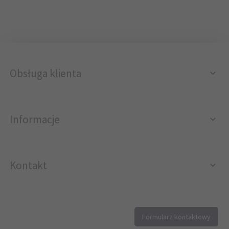
Obsługa klienta
Informacje
Kontakt
12 296 40 25
Formularz kontaktowy
biuro@printer4.pl