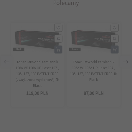
Polecamy
Toner JetWorld zamiennik
Toner JetWorld zamiennik
Ton
106A W1106A HP Laser 107 ,
106A W1106A HP Laser 107 ,
331
135, 137, 138 PATENT-FREE
135, 137, 138 PATENT-FREE 1K
(zwiększona wydajność) 2K
Black
Black
119,
00
PLN
87,
00
PLN