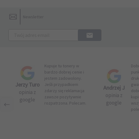
Newsletter
Kupuje tu tonery w
Dob
bardzo dobrej cenie i
pun
jestem zadowolony.
druk
Jerzy Turo
Jeśli przypadkiem
gwar
Andrzej J
zdarzy się reklamacja
dob
opinia z
opinia z
zawsze pozytywnie
kupi
google
google
rozpatrzona. Polecam.
wsz
pol