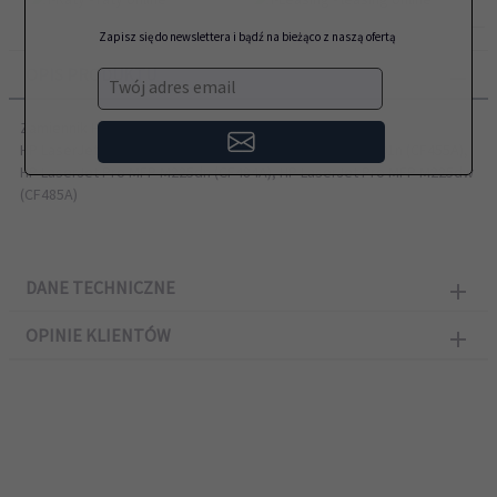
Zapisz się do newslettera i bądź na bieżąco z naszą ofertą
OPIS PRODUKTU
Twój adres email
Zamiennik HP przeznaczony do modeli:
HP LaserJet Pro M201dw (CF456A), HP LaserJet Pro M201n (CF455A),
HP LaserJet Pro MFP M225dn (CF484A), HP LaserJet Pro MFP M225dw
(CF485A)
DANE TECHNICZNE
OPINIE KLIENTÓW