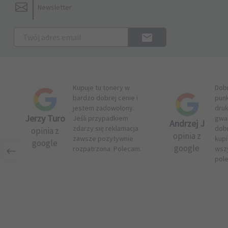
Newsletter
Kupuje tu tonery w
Dob
bardzo dobrej cenie i
pun
jestem zadowolony.
druk
Jerzy Turo
Jeśli przypadkiem
gwar
Andrzej J
zdarzy się reklamacja
dob
opinia z
opinia z
zawsze pozytywnie
kupi
google
google
rozpatrzona. Polecam.
wsz
pol