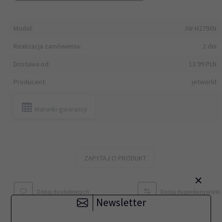
Model:
JW-H279XN
Realizacja zamówienia:
2 dni
Dostawa od:
13.99 PLN
Producent:
jetworld
Warunki gwarancji
ZAPYTAJ O PRODUKT
×
Dodaj do ulubionych
Dodaj do porównywarki
Newsletter