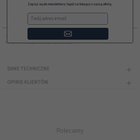
Zapisz się do newslettera i bądź na bieżąco z naszą ofertą
Twój adres email
OPIS PRODUKTU
Zamiennik HP przeznaczony do modeli:
HP LJ Pro M12a, M26nw, M12w, M26a
DANE TECHNICZNE
OPINIE KLIENTÓW
Polecamy