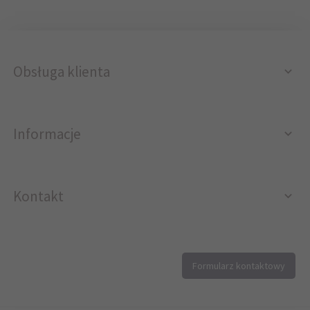
Obsługa klienta
Informacje
Kontakt
12 296 40 25
Formularz kontaktowy
biuro@printer4.pl