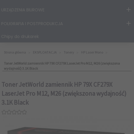
URZĄDZENIA BIUROWE
POLIGRAFIA I POSTPRODUKCJA
Chipy do drukarek
Strona główna
EKSPLOATACJA
Tonery
HP Laser Mono
Toner JetWorld zamiennik HP 79X CF279X LaserJet Pro M12, M26 (zwiększona
wydajność) 3.1K Black
Toner JetWorld zamiennik HP 79X CF279X
LaserJet Pro M12, M26 (zwiększona wydajność)
3.1K Black