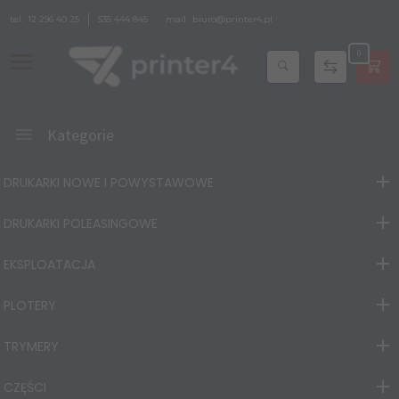
tel.
12 296 40 25
535 444 845
mail:
biuro@printer4.pl
0
Kategorie
DRUKARKI NOWE I POWYSTAWOWE
DRUKARKI POLEASINGOWE
EKSPLOATACJA
PLOTERY
TRYMERY
CZĘŚCI