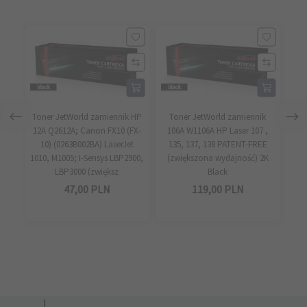
Toner JetWorld zamiennik HP
Toner JetWorld zamiennik
Ton
12A Q2612A; Canon FX10 (FX-
106A W1106A HP Laser 107 ,
331
10) (0263B002BA) LaserJet
135, 137, 138 PATENT-FREE
1010, M1005; I-Sensys LBP2900,
(zwiększona wydajność) 2K
LBP3000 (zwiększ
Black
47,
00
PLN
119,
00
PLN