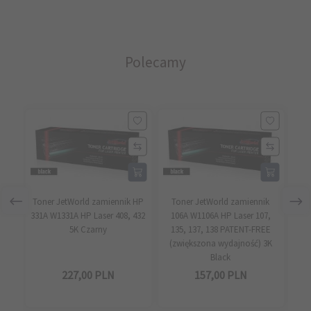
Polecamy
Toner JetWorld zamiennik HP
Toner JetWorld zamiennik
T
331A W1331A HP Laser 408, 432
106A W1106A HP Laser 107,
10
5K Czarny
135, 137, 138 PATENT-FREE
135
(zwiększona wydajność) 3K
Black
227,
00
PLN
157,
00
PLN