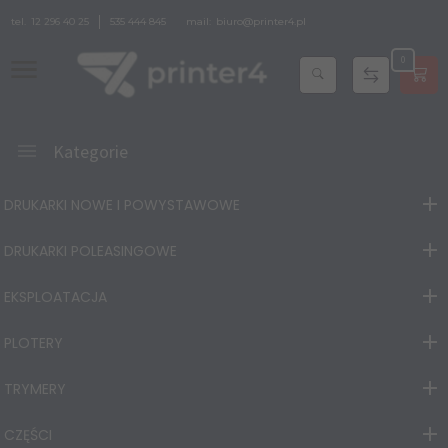
tel.
12 296 40 25
535 444 845
mail:
biuro@printer4.pl
0
Kategorie
DRUKARKI NOWE I POWYSTAWOWE
DRUKARKI POLEASINGOWE
EKSPLOATACJA
PLOTERY
TRYMERY
CZĘŚCI