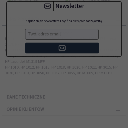
Newsletter
OPIS PRODUKTU
Zapisz się do newslettera i bądź na bieżąco z naszą ofertą
Zamiennik HP przeznaczony do modeli:
Twój adres email
HP LaserJet 1010, HP LaserJet 1012, HP LaserJet 1015, HP LaserJet
1018, HP LaserJet 1020, HP LaserJet 1022
HP LaserJet 3015, HP LaserJet 3020, HP LaserJet 3030, HP LaserJet
3050, HP LaserJet 3052, HP LaserJet 3055, HP LaserJet M1005 MFP,
HP LaserJet M1319 MFP
HP 1010, HP 1012, HP 1015, HP 1018, HP 1020, HP 1022, HP 3015, HP
3020, HP 3030, HP 3050, HP 3052, HP 3055, HP M1005, HP M1319.
DANE TECHNICZNE
OPINIE KLIENTÓW