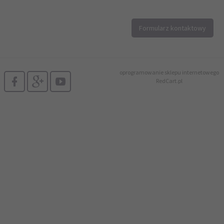
12 296 40 25
Formularz kontaktowy
biuro@printer4.pl
oprogramowanie sklepu internetowego
RedCart.pl