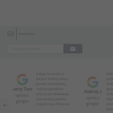
Newsletter
Kupuje tu tonery w
Dob
bardzo dobrej cenie i
pun
jestem zadowolony.
druk
Jerzy Turo
Jeśli przypadkiem
gwar
Andrzej J
zdarzy się reklamacja
dob
opinia z
opinia z
zawsze pozytywnie
kupi
google
google
rozpatrzona. Polecam.
wsz
pol