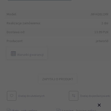
Model:
JW-H2612XN
Realizacja zamówienia:
2 dni
Dostawa od:
13.99 PLN
Producent:
jetworld
Warunki gwarancji
ZAPYTAJ O PRODUKT
Dodaj do ulubionych
Dodaj do porównywarki
×