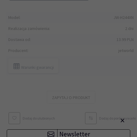
Model:
JW-H244XN
Realizacja zamówienia:
2 dni
Dostawa od:
13.99 PLN
Producent:
jetworld
Warunki gwarancji
ZAPYTAJ O PRODUKT
×
Dodaj do ulubionych
Dodaj do porównywarki
Newsletter