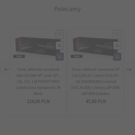
Polecamy
Toner JetWorld zamiennik
Toner JetWorld zamiennik HP
T
106A W1106A HP Laser 107 ,
12A Q2612A; Canon FX10 (FX-
10
135, 137, 138 PATENT-FREE
10) (0263B002BA) LaserJet
135
(zwiększona wydajność) 2K
1010, M1005; I-Sensys LBP2900,
Black
LBP3000 (zwiększ
119,
00
PLN
47,
00
PLN