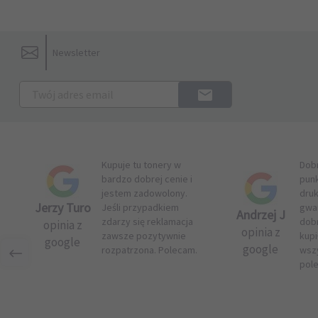
Newsletter
Kupuje tu tonery w
Dob
bardzo dobrej cenie i
pun
jestem zadowolony.
druk
Jerzy Turo
Jeśli przypadkiem
gwar
Andrzej J
zdarzy się reklamacja
dob
opinia z
opinia z
zawsze pozytywnie
kupi
google
google
rozpatrzona. Polecam.
wsz
pol