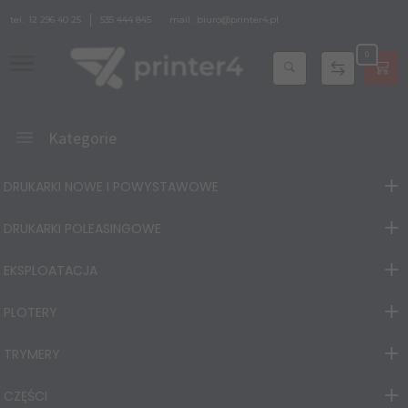
tel.
12 296 40 25
535 444 845
mail:
biuro@printer4.pl
0
Kategorie
DRUKARKI NOWE I POWYSTAWOWE
DRUKARKI POLEASINGOWE
EKSPLOATACJA
PLOTERY
TRYMERY
CZĘŚCI