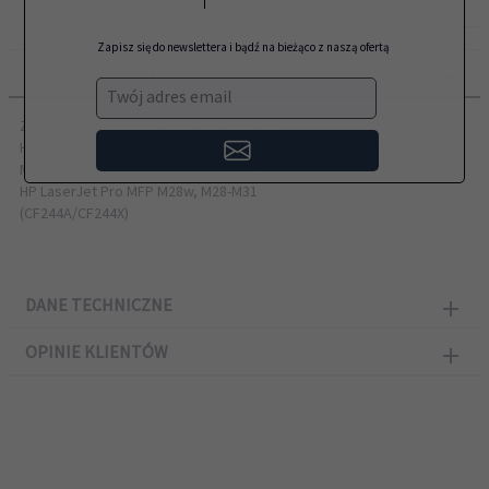
Zapisz się do newslettera i bądź na bieżąco z naszą ofertą
OPIS PRODUKTU
Twój adres email
Zamiennik HP przeznaczony do modeli:
HP LaserJet Pro M14, M15, M15a, M15w, M17, M17a, M17w, M28a,
M28w, M29a, M29w, M30a, M30w, M31w
HP LaserJet Pro MFP M28w, M28-M31
(CF244A/CF244X)
DANE TECHNICZNE
OPINIE KLIENTÓW