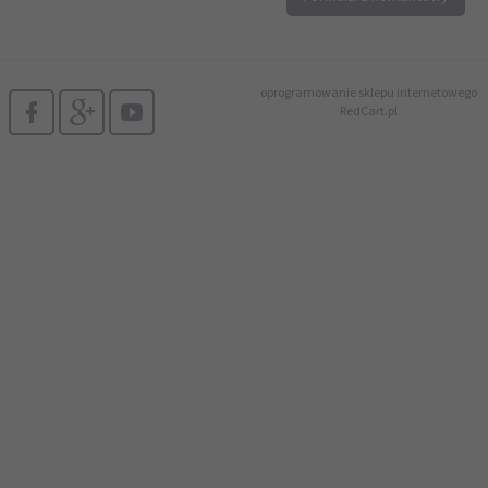
biuro@printer4.pl
oprogramowanie sklepu internetowego
RedCart.pl