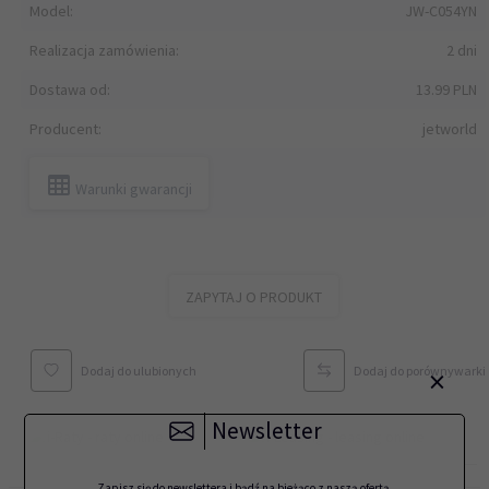
Model:
JW-C054YN
Realizacja zamówienia:
2 dni
Dostawa od:
13.99 PLN
Producent:
jetworld
Warunki gwarancji
ZAPYTAJ O PRODUKT
×
Dodaj do ulubionych
Dodaj do porównywarki
Newsletter
Zapisz się do newslettera i bądź na bieżąco z naszą ofertą