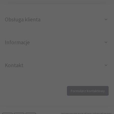
Obsługa klienta
Informacje
Kontakt
12 296 40 25
Formularz kontaktowy
biuro@printer4.pl
oprogramowanie sklepu internetowego