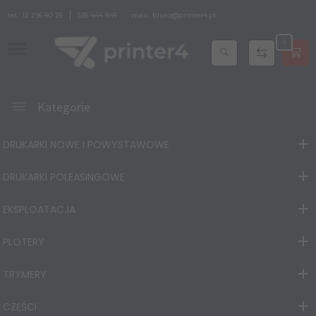
tel.
12 296 40 25
535 444 845
mail:
biuro@printer4.pl
0
Kategorie
DRUKARKI NOWE I POWYSTAWOWE
DRUKARKI POLEASINGOWE
EKSPLOATACJA
PLOTERY
TRYMERY
CZĘŚCI