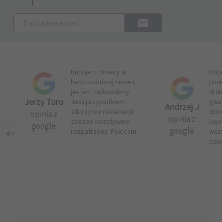
Kupuje tu tonery w
Dob
bardzo dobrej cenie i
pun
jestem zadowolony.
druk
Jerzy Turo
Jeśli przypadkiem
gwar
Andrzej J
zdarzy się reklamacja
dob
opinia z
opinia z
zawsze pozytywnie
kupi
google
google
rozpatrzona. Polecam.
wsz
pol