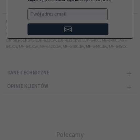
OPIS PRODUKTU
Twój adres email
Toner CANON przeznaczony do modeli:
Canon i-SENSYS LBP621Cw, LBP623Cdw, LBP640C, MF640C, MF641Cn,
MF641Cw, MF642Cdw, MF643Cdw, MF644Cdw, MF645Cx
Canon i-SENSYS LBP-621Cw, LBP-623Cdw, LBP-640C, MF-640C, MF-
641Cn, MF-641Cw, MF-642Cdw, MF-643Cdw, MF-644Cdw, MF-645Cx
DANE TECHNICZNE
OPINIE KLIENTÓW
Polecamy