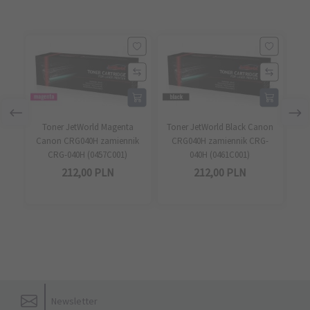
Toner JetWorld Magenta
Toner JetWorld Black Canon
To
Canon CRG040H zamiennik
CRG040H zamiennik CRG-
C
CRG-040H (0457C001)
040H (0461C001)
212,
00
PLN
212,
00
PLN
Newsletter