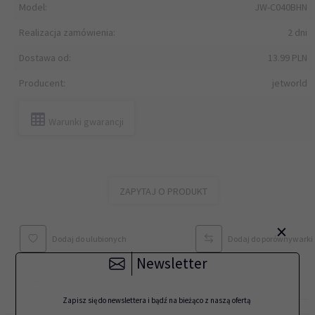
Model:
JW-C040BHN
Realizacja zamówienia:
2 dni
Dostawa od:
13.99 PLN
Producent:
jetworld
Warunki gwarancji
ZAPYTAJ O PRODUKT
×
Dodaj do ulubionych
Dodaj do porównywarki
Newsletter
Zapisz się do newslettera i bądź na bieżąco z naszą ofertą