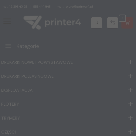
tel.
12 296 40 25
535 444 845
mail:
biuro@printer4.pl
0
Kategorie
DRUKARKI NOWE I POWYSTAWOWE
DRUKARKI POLEASINGOWE
EKSPLOATACJA
PLOTERY
TRYMERY
CZĘŚCI