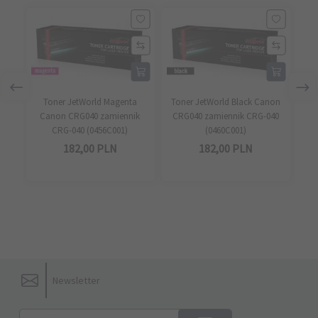
Toner JetWorld Magenta
Toner JetWorld Black Canon
To
Canon CRG040 zamiennik
CRG040 zamiennik CRG-040
CR
CRG-040 (0456C001)
(0460C001)
182,
00
PLN
182,
00
PLN
Newsletter