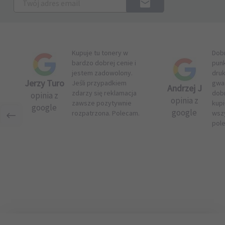
Kupuje tu tonery w
Dob
bardzo dobrej cenie i
pun
jestem zadowolony.
druk
Jerzy Turo
Jeśli przypadkiem
gwar
Andrzej J
zdarzy się reklamacja
dob
opinia z
opinia z
zawsze pozytywnie
kupi
google
google
rozpatrzona. Polecam.
wsz
pol