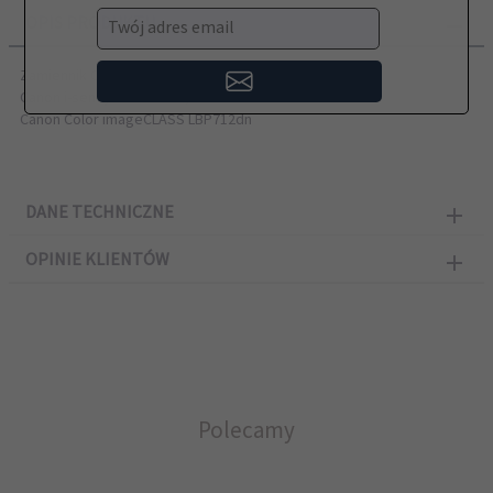
OPIS PRODUKTU
Twój adres email
Zamiennik CANON przeznaczony do modeli:
Canon i-sensys LBP710Cx, LBP712Cx
Canon Color imageCLASS LBP712dn
DANE TECHNICZNE
OPINIE KLIENTÓW
Polecamy