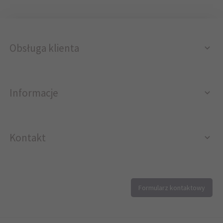
Obsługa klienta
Informacje
Kontakt
12 296 40 25
Formularz kontaktowy
biuro@printer4.pl