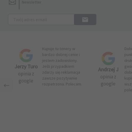
Newsletter
Kupuje tu tonery w
Dob
bardzo dobrej cenie i
pun
jestem zadowolony.
druk
Jerzy Turo
Jeśli przypadkiem
gwar
Andrzej J
zdarzy się reklamacja
dob
opinia z
opinia z
zawsze pozytywnie
kupi
google
google
rozpatrzona. Polecam.
wsz
pol