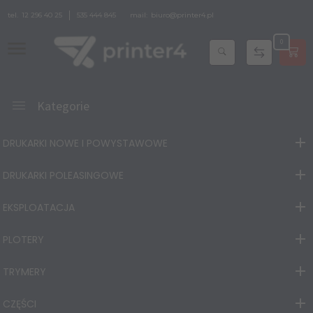
tel.
12 296 40 25
535 444 845
mail:
biuro@printer4.pl
0
Kategorie
DRUKARKI NOWE I POWYSTAWOWE
DRUKARKI POLEASINGOWE
EKSPLOATACJA
PLOTERY
TRYMERY
CZĘŚCI