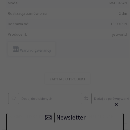
Model:
JW-C046YN
Realizacja zamówienia:
2 dni
Dostawa od:
13.99 PLN
Producent:
jetworld
Warunki gwarancji
ZAPYTAJ O PRODUKT
Dodaj do ulubionych
Dodaj do porównywarki
×
Newsletter