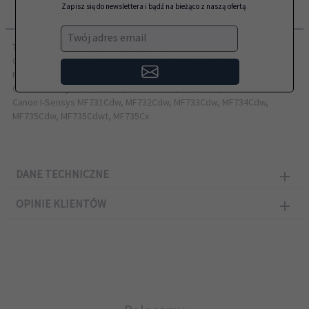
Zapisz się do newslettera i bądź na bieżąco z naszą ofertą
OPIS PRODUKTU
Twój adres email
Toner CANON przeznaczony do modeli:
Canon Color imageCLASS M731Cdw, MF733Cdw, MF735Cdw,
MF735Cdwt, MF735Cx,
Canon I-Sensys LBP653Cdw, LBP654Cdw, LBP654Cx,
Canon I-Sensys MF731Cdw, MF732Cdw, MF733Cdw, MF734Cdw,
MF735Cdw, MF735Cdwt, MF735Cx
DANE TECHNICZNE
OPINIE KLIENTÓW