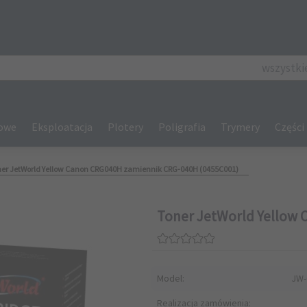
categories_se
wszystki
gowe
Eksploatacja
Plotery
Poligrafia
Trymery
Części
er JetWorld Yellow Canon CRG040H zamiennik CRG-040H (0455C001)
Toner JetWorld Yellow 
Model:
JW-
Realizacja zamówienia: