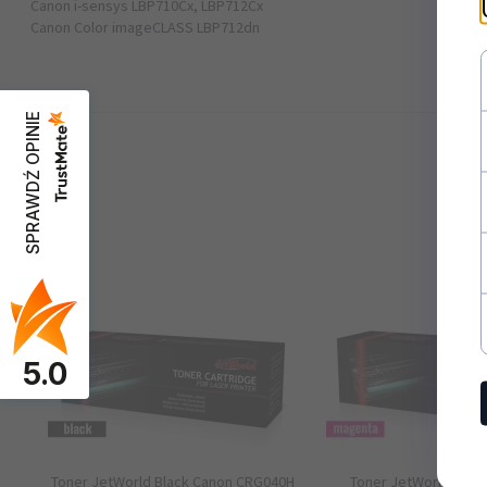
Canon i-sensys LBP710Cx, LBP712Cx
Canon Color imageCLASS LBP712dn
Kolor:
Yellow
SPRAWDŹ OPINIE
Rodzaj:
Kolorowa
Wydajność:
10000
5.0
Toner JetWorld Black Canon CRG040H
Toner JetWorld Mag