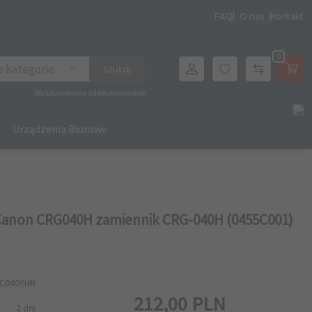
FAQ
O nas
Kontakt
0
archer
e kategorie
Szukaj
Wyszukiwanie zaawansowane
Urządzenia Biurowe
Canon CRG040H zamiennik CRG-040H (0455C001)
C040YHN
212,
00
PLN
2 dni