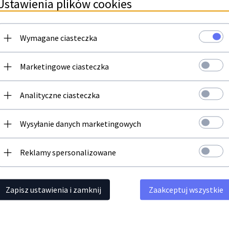
Ustawienia plików cookies
Wymagane ciasteczka
Newsletter
Marketingowe ciasteczka
Zapisz się do newslettera i bądź na bieżąco z naszą ofertą
Analityczne ciasteczka
Polecamy
Twój adres email
Wysyłanie danych marketingowych
Reklamy spersonalizowane
Zapisz ustawienia i zamknij
Zaakceptuj wszystkie
enta Canon
Toner JetWorld Cyan Canon CRG040
Toner JetWo