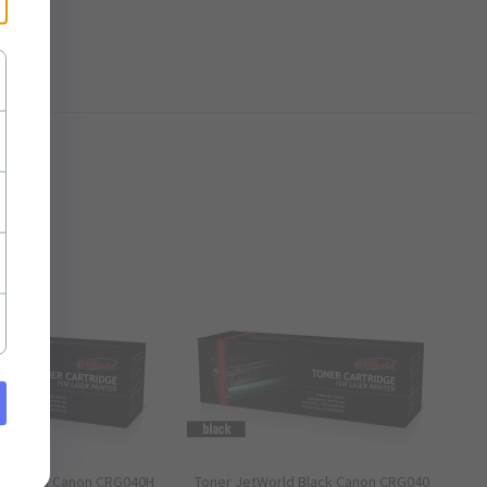
×
rld Cyan Canon CRG040H
Toner JetWorld Black Canon CRG040