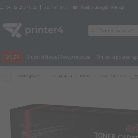
tel.
12 296 40 25
535 444 845
mail:
biuro@printer4.pl
Czego szukasz?
SKLEP
Drukarki Nowe i Powystawowe
Drukarki poleasin
Strona główna
EKSPLOATACJA
Tonery
Canon Laser Color
Ton