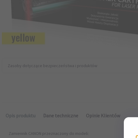
Zasoby dotyczące bezpieczeństwa i produktów
Opis produktu
Dane techniczne
Opinie Klientów
Zamiennik CANON przeznaczony do modeli: