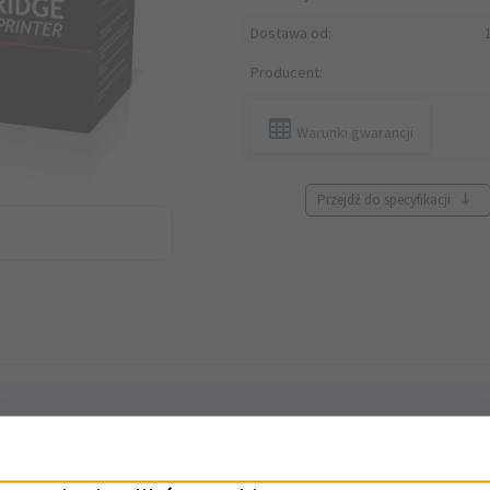
Dostawa od:
Producent:
Warunki gwarancji
Przejdź do specyfikacji