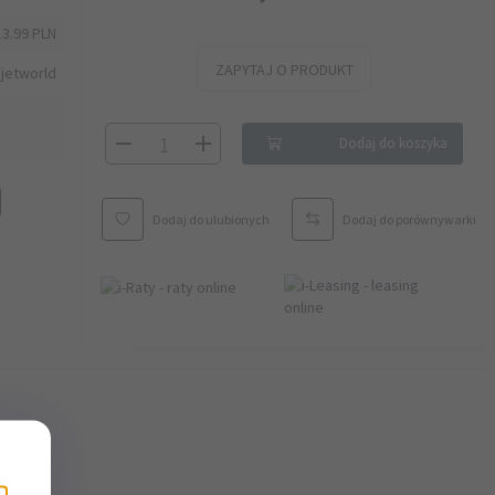
13.99 PLN
ZAPYTAJ O PRODUKT
jetworld
Dodaj do koszyka
Dodaj do ulubionych
Dodaj do porównywarki