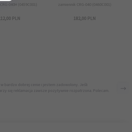
 CRG-040H (0459C001)
zamiennik CRG-040 (0460C001)
12,
00
PLN
182,
00
PLN
 w bardzo dobrej cenie i jestem zadowolony. Jeśli
rzy się reklamacja zawsze pozytywnie rozpatrzona. Polecam.