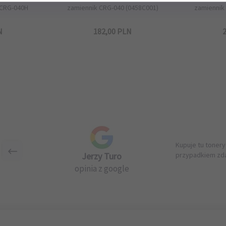
 CRG-040H
zamiennik CRG-040 (0458C001)
zamiennik
N
182,
00
PLN
2
Kupuje tu tonery
Jerzy Turo
przypadkiem zda
opinia z google