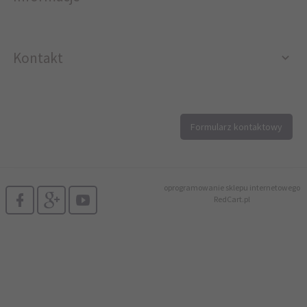
Kontakt
12 296 40 25
Formularz kontaktowy
biuro@printer4.pl
oprogramowanie sklepu internetowego
RedCart.pl