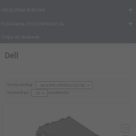
URZĄDZENIA BIUROWE
POLIGRAFIA I POSTPRODUKCJA
Chipy do drukarek
Dell
sort
Sortuj według:
NAJLEPIEJ SPRZEDAJĄCE SIĘ
pop
Wyświetl po
produktów
24