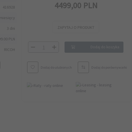
4499,
00
PLN
416928
miesięcy
ZAPYTAJ O PRODUKT
3 dni
99.00 PLN
Dodaj do koszyka
RICOH
Dodaj do ulubionych
Dodaj do porównywarki