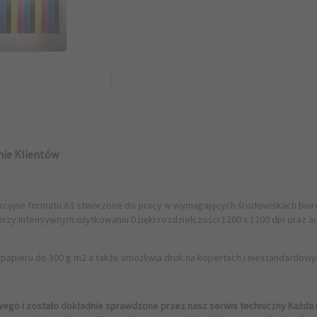
nie Klientów
unkcyjne formatu A3 stworzone do pracy w wymagających środowiskach biu
r4
rzy intensywnym użytkowaniu Dzięki rozdzielczości 1200 x 1200 dpi oraz a
apieru do 300 g m2 a także umożliwia druk na kopertach i niestandardowy
go i zostało dokładnie sprawdzone przez nasz serwis techniczny Każda m