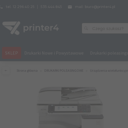
tel.
12 296 40 25
535 444 845
mail:
biuro@printer4.pl
Czego szukasz?
SKLEP
Drukarki Nowe i Powystawowe
Drukarki poleasin
Strona główna
DRUKARKI POLEASINGOWE
Urządzenia wielofunkcyjn