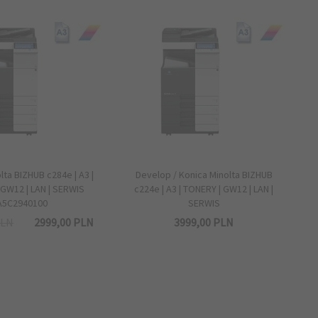
lta BIZHUB c284e | A3 |
Develop / Konica Minolta BIZHUB
GW12 | LAN | SERWIS
c224e | A3 | TONERY | GW12 | LAN |
A5C2940100
SERWIS
PLN
2999,
00
PLN
3999,
00
PLN