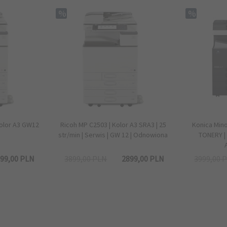
kolor A3 GW12
Ricoh MP C2503 | Kolor A3 SRA3 | 25
Konica Mino
str/min | Serwis | GW 12 | Odnowiona
TONERY | 
99,
00
PLN
3899,00 PLN
2899,
00
PLN
3999,00 