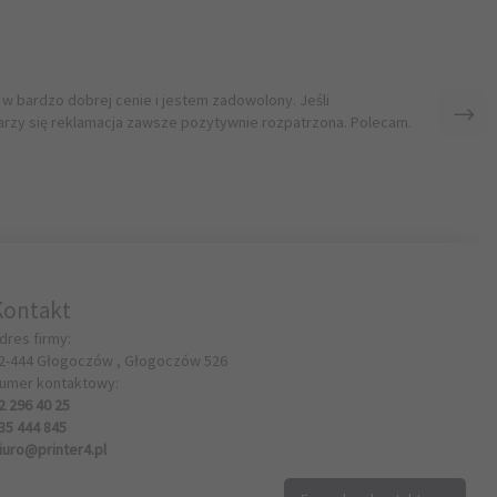
 w bardzo dobrej cenie i jestem zadowolony. Jeśli
rzy się reklamacja zawsze pozytywnie rozpatrzona. Polecam.
Kontakt
dres firmy:
2-444
Głogoczów ,
Głogoczów
526
umer kontaktowy:
2 296 40 25
35 444 845
iuro@printer4.pl