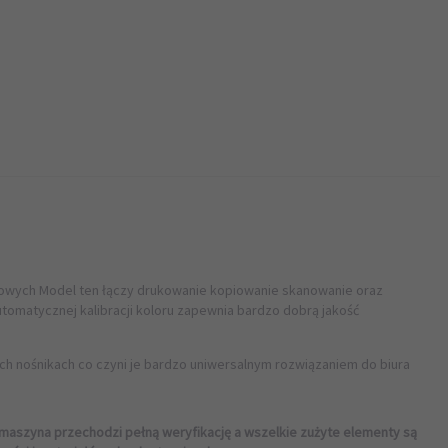
rowych Model ten łączy drukowanie kopiowanie skanowanie oraz
utomatycznej kalibracji koloru zapewnia bardzo dobrą jakość
ch nośnikach co czyni je bardzo uniwersalnym rozwiązaniem do biura
aszyna przechodzi pełną weryfikację a wszelkie zużyte elementy są