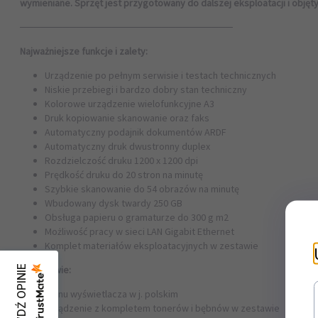
wymieniane. Sprzęt jest przygotowany do dalszej eksploatacji i obję
──────────────────────────────
Najważniejsze funkcje i zalety:
Urządzenie po pełnym serwisie i testach technicznych
Niskie przebiegi i bardzo dobry stan techniczny
Kolorowe urządzenie wielofunkcyjne A3
Druk kopiowanie skanowanie oraz faks
Automatyczny podajnik dokumentów ARDF
Automatyczny druk dwustronny duplex
Rozdzielczość druku 1200 x 1200 dpi
Prędkość druku do 20 stron na minutę
Szybkie skanowanie do 54 obrazów na minutę
Wbudowany dysk twardy 250 GB
Obsługa papieru o gramaturze do 300 g m2
Możliwość pracy w sieci LAN Gigabit Ethernet
Komplet materiałów eksploatacyjnych w zestawie
W zestawie:
SPRAWDŹ OPINIE
menu wyświetlacza w j. polskim
urządzenie z kompletem tonerów i bębnów w zestawie