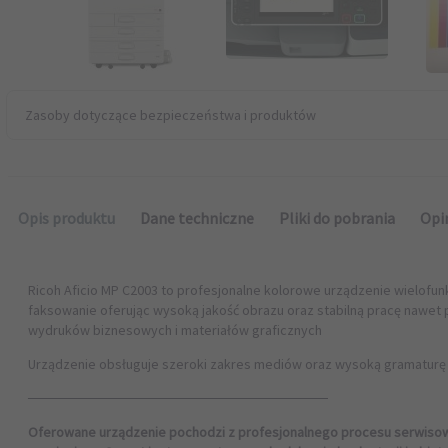
Zasoby dotyczące bezpieczeństwa i produktów
Opis produktu
Dane techniczne
Pliki do pobrania
Opi
Ricoh Aficio MP C2003 to profesjonalne kolorowe urządzenie wielof
1647507970-ricoh-aficio-mp-c2003sp-c2503sp-broszura-printe
faksowanie oferując wysoką jakość obrazu oraz stabilną pracę nawet p
wydruków biznesowych i materiałów graficznych
Poleasingowe
STAN:
Urządzenie obsługuje szeroki zakres mediów oraz wysoką gramaturę p
──────────────────────────────
uzytecznosc
Domowa
TEST:
Oferowane urządzenie pochodzi z profesjonalnego procesu serwisowe