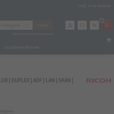
FAQ
O nas
Kontakt
0
archer
e kategorie
Szukaj
Wyszukiwanie zaawansowane
Urządzenia Biurowe
LOR | DUPLEX | ADF | LAN | SKAN |
asingowy