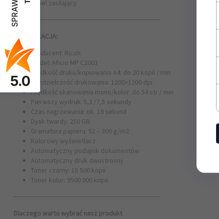
kabel zasilający
──────────────────────────────
SPECYFIKACJA:
Producent: Ricoh
Model: Aficio MP C2003
Prędkość druku/kopiowania A4: do 20 kopii / min
5.0
Rozdzielczość drukowania: 1200×1200 dpi
Prędkość skanowania mono/kolor: do 54 str / min
Pierwszy wydruk: 5,3 /7,5 sekundy
Czas nagrzewania: ok. 19 sekund
Dysk twardy: 250 GB
Gramatura papieru: 52 – 300 g/m2
Kolorowy wyświetlacz
Automatyczny podajnik dokumentów
Automatyczny druk dwustronny
Toner czarny: 15 500 kopii
Toner kolor: 9500 000 kopii
──────────────────────────────
Dlaczego warto wybrać nasz produkt