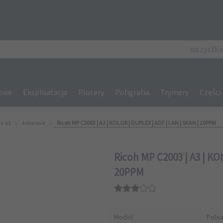
categories_se
wszystki
gowe
Eksploatacja
Plotery
Poligrafia
Trymery
Części
e a3
kolorowe
Ricoh MP C2003 | A3 | KOLOR | DUPLEX | ADF | LAN | SKAN | 20PPM
Ricoh MP C2003 | A3 | KO
20PPM
Model:
Pole