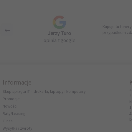
Kupuje tu tonery
Jerzy Turo
przypadkiem zda
opinia z google
Informacje
A
Skup sprzętu IT – drukarki, laptopy i komputery
3
Promocje
N
Nowości
1
Raty/Leasing
5
b
O nas
Wysyłka i zwroty