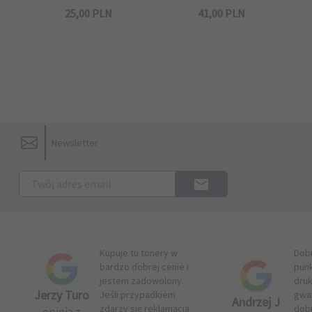
25,
00
PLN
41,
00
PLN
Newsletter
Kupuje tu tonery w
Dob
bardzo dobrej cenie i
pun
jestem zadowolony.
druk
Jerzy Turo
Jeśli przypadkiem
gwar
Andrzej J
zdarzy się reklamacja
dob