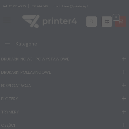
tel.
12 296 40 25
535 444 845
mail:
biuro@printer4.pl
0
Kategorie
DRUKARKI NOWE I POWYSTAWOWE
DRUKARKI POLEASINGOWE
EKSPLOATACJA
PLOTERY
TRYMERY
CZĘŚCI