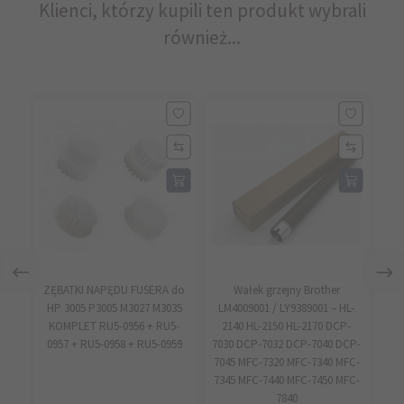
Klienci, którzy kupili ten produkt wybrali
również...
ZĘBATKI NAPĘDU FUSERA do
Wałek grzejny Brother
HP 3005 P3005 M3027 M3035
LM4009001 / LY9389001 – HL-
S
KOMPLET RU5-0956 + RU5-
2140 HL-2150 HL-2170 DCP-
M
0957 + RU5-0958 + RU5-0959
7030 DCP-7032 DCP-7040 DCP-
X
7045 MFC-7320 MFC-7340 MFC-
7345 MFC-7440 MFC-7450 MFC-
7840