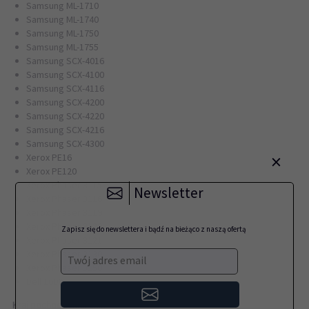
Samsung ML-1710
Samsung ML-1740
Samsung ML-1750
Samsung ML-1755
Samsung SCX-4016
Samsung SCX-4100
Samsung SCX-4116
Samsung SCX-4200
Samsung SCX-4220
Samsung SCX-4216
Samsung SCX-4300
×
Xerox PE16
Xerox PE120
Xerox Phaser 3115
Newsletter
Xerox Phaser 3116
Xerox Phaser 3119
Xerox Phaser 3120
Zapisz się do newslettera i bądź na bieżąco z naszą ofertą
Xerox Phaser 3121
Xerox Phaser 3130
Twój adres email
Xerox Phaser 3150
Dell 1600
Kraj pochodzenia
: Chiny