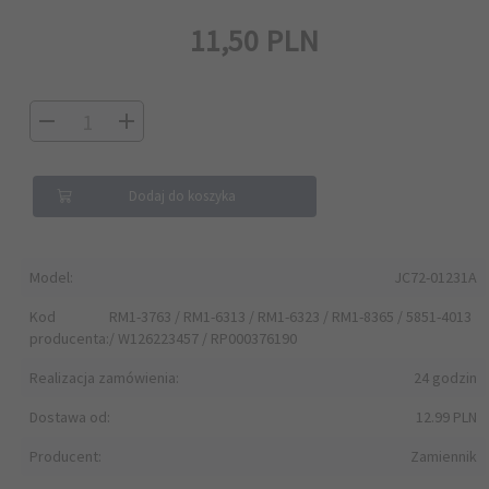
11,
50
PLN
Dodaj do koszyka
Model:
JC72-01231A
Kod
RM1-3763 / RM1-6313 / RM1-6323 / RM1-8365 / 5851-4013
producenta:
/ W126223457 / RP000376190
Realizacja zamówienia:
24 godzin
Dostawa od:
12.99 PLN
Producent:
Zamiennik