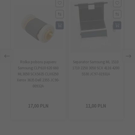
Rolka poboru papieru
Separator Samsung ML 1510
Samsung CLP610 620 660
1710 2250 3050 SCX 4116 4200
ML
ML3050 SCX5635 CLX6250
5530 JC97-01931A
Xerox 3635 Dell 2355 JC90-
00932A
17,
00
PLN
11,
00
PLN