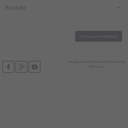
Kontakt
12 296 40 25
Formularz kontaktowy
biuro@printer4.pl
oprogramowanie sklepu internetowego
RedCart.pl