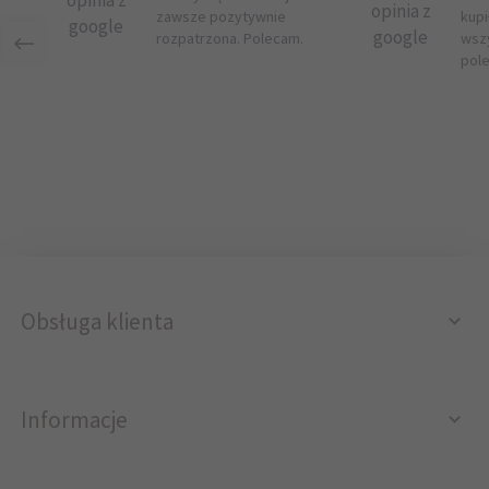
opinia z
opinia z
zawsze pozytywnie
kupi
google
google
rozpatrzona. Polecam.
wsz
pol
Obsługa klienta
Informacje