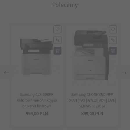
Polecamy
Samsung CLX-6260FR
Samsung CLX-8640ND MFP
Dr
Kolorowa wielofunkcyjna
SKAN | FAX | GW12 | ADF | LAN |
M408
drukarka laserowa
SERWIS | CE862A
999,
00
PLN
899,
00
PLN
9