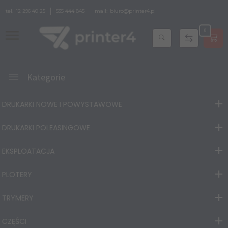
tel.
12 296 40 25
535 444 845
mail:
biuro@printer4.pl
0
Kategorie
DRUKARKI NOWE I POWYSTAWOWE
DRUKARKI POLEASINGOWE
EKSPLOATACJA
PLOTERY
TRYMERY
CZĘŚCI