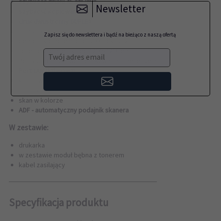
szybkość druku 45 str./min.
Newsletter
szybkość kopiowania 47 kopii/min.
druk dwustronny DUPLEX
podajnik o pojemności 550 arkuszy
Zapisz się do newslettera i bądź na bieżąco z naszą ofertą
odbiornik o pojemności 5000 arkuszy
rozdzielczość druku do 1200x1200 dpi
Twój adres email
Porty USB - możliwość drukowania z pendrive'a
Port LAN (Ethernet)
kolorowy, dotykowy wyświetlacz
rozmiar papieru A4
skan w kolorze
ADF - automatyczny podajnik skanera
W zestawie:
drukarka
w zestawie moduł bębna z tonerem
kabel zasilający
──────────────────────────────
Specyfikacja produktu