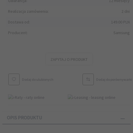
Gwarancja:
12 miesięcy
Realizacja zamówienia:
2 dni
Dostawa od:
149.00 PLN
Producent:
Samsung
ZAPYTAJ O PRODUKT
Dodaj do ulubionych
Dodaj do porównywarki
OPIS PRODUKTU