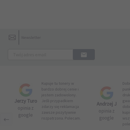
Newsletter
Kupuje tu tonery w
Dob
bardzo dobrej cenie i
pun
jestem zadowolony.
druk
Jerzy Turo
Jeśli przypadkiem
gwar
Andrzej J
zdarzy się reklamacja
dob
opinia z
opinia z
zawsze pozytywnie
kupi
google
google
rozpatrzona. Polecam.
wsz
pol