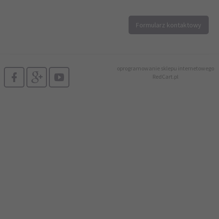
12 296 40 25
Formularz kontaktowy
biuro@printer4.pl
oprogramowanie sklepu internetowego
RedCart.pl