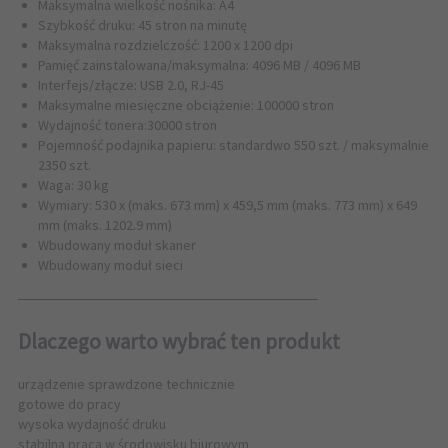
Maksymalna wielkość nośnika: A4
Szybkość druku: 45 stron na minutę
Maksymalna rozdzielczość: 1200 x 1200 dpi
Pamięć zainstalowana/maksymalna: 4096 MB / 4096 MB
Interfejs/złącze: USB 2.0, RJ-45
Maksymalne miesięczne obciążenie: 100000 stron
Wydajność tonera:30000 stron
Pojemność podajnika papieru: standardwo 550 szt. / maksymalnie
2350 szt.
Waga: 30 kg
Wymiary: 530 x (maks. 673 mm) x 459,5 mm (maks. 773 mm) x 649
mm (maks. 1202.9 mm)
Wbudowany moduł skaner
Wbudowany moduł sieci
──────────────────────────────
Dlaczego warto wybrać ten produkt
urządzenie sprawdzone technicznie
gotowe do pracy
wysoka wydajność druku
stabilna praca w środowisku biurowym