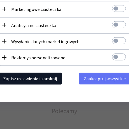
Newsletter
Marketingowe ciasteczka
rJet Pro MFP M476dw HP Color LaserJet Pro MFP M476nw HP LaserJet Pro 30
t Pro 400 color M451nw HP LaserJet Pro 400 color MFP M475dn HP LaserJet
Zapisz się do newslettera i bądź na bieżąco z naszą ofertą
Analityczne ciasteczka
Twój adres email
Wysyłanie danych marketingowych
nych. Mamy klientów całej Polsce, a nasze doświadczenie jest naszą najlep
Reklamy spersonalizowane
Zapisz ustawienia i zamknij
Zaakceptuj wszystkie
Polecamy