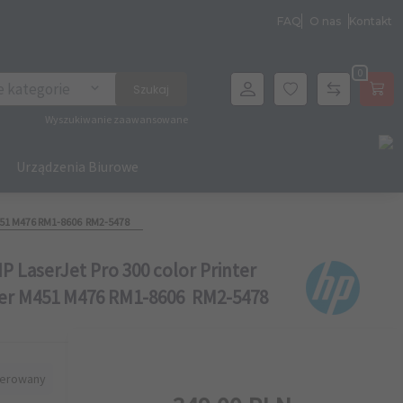
FAQ
O nas
Kontakt
0
archer
e kategorie
Szukaj
Wyszukiwanie zaawansowane
Urządzenia Biurowe
 M451 M476 RM1-8606 RM2-5478
P LaserJet Pro 300 color Printer
nter M451 M476 RM1-8606 RM2-5478
erowany