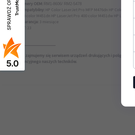
SPRAWDŹ OPINIE
Numery OEM:
RM1-8606/ RM2-5478
Kompatybilny:
HP Color LaserJet Pro MFP M476dn HP Color Lase
400 color M451dn HP LaserJet Pro 400 color M451dw HP LaserJe
Gwarancja:
3 miesiące
VAT:
23
---------------------------------------
Od 20 lat zajmujemy się serwisem urządzeń drukujących i poligraficz
5.0
pogwarancyjnego naszych techników.