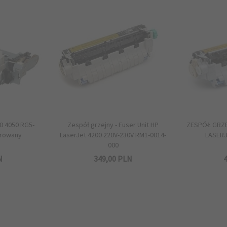
0 4050 RG5-
Zespół grzejny - Fuser Unit HP
ZESPÓŁ GRZE
erowany
LaserJet 4200 220V-230V RM1-0014-
LASERJ
000
N
349,
00
PLN
4