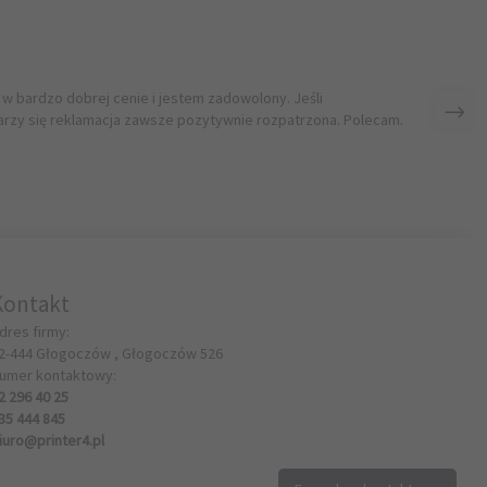
 w bardzo dobrej cenie i jestem zadowolony. Jeśli
rzy się reklamacja zawsze pozytywnie rozpatrzona. Polecam.
Kontakt
dres firmy:
2-444
Głogoczów ,
Głogoczów
526
umer kontaktowy:
2 296 40 25
35 444 845
iuro@printer4.pl