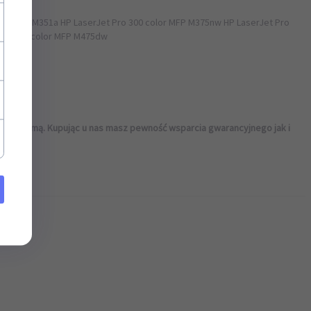
×
0 color M351a HP LaserJet Pro 300 color MFP M375nw HP LaserJet Pro
 Pro 400 color MFP M475dw
szą reklamą. Kupując u nas masz pewność wsparcia gwarancyjnego jak i