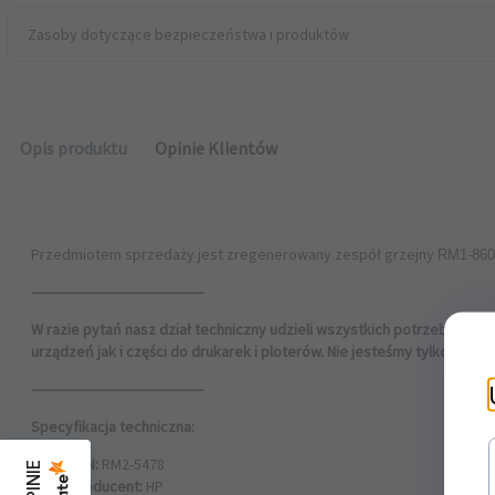
Zasoby dotyczące bezpieczeństwa i produktów
Opis produktu
Opinie Klientów
Przedmiotem sprzedaży jest zregenerowany zespół grzejny
RM1-860
---------------------------------------
W razie pytań nasz dział techniczny udzieli wszystkich potrzebnych i
urządzeń jak i części do drukarek i ploterów. Nie jesteśmy tylko firm
---------------------------------------
Specyfikacja techniczna:
EAN:
RM2-5478
Producent:
HP