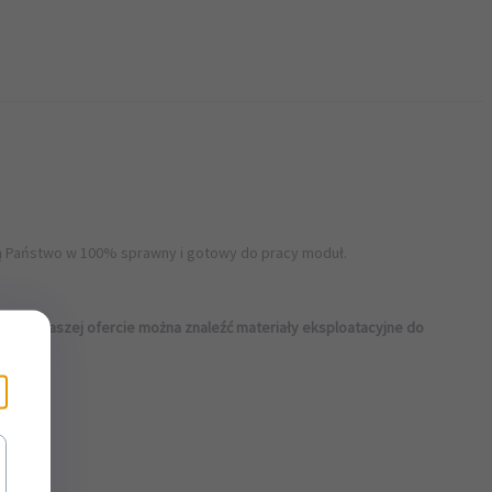
ują Państwo w 100% sprawny i gotowy do pracy moduł.
ści. W naszej ofercie można znaleźć materiały eksploatacyjne do