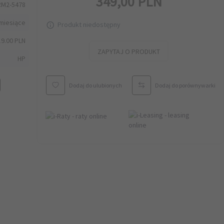
349,
00
PLN
RM2-5478
miesiące
Produkt niedostępny
19.00 PLN
ZAPYTAJ O PRODUKT
HP
Dodaj do ulubionych
Dodaj do porównywarki