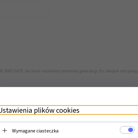
. Na fuser udzielamy pisemnej gwarancji. Po zakupie otrzym
6/ RM2-5478
nformacji. Nasi technicy mogą także pomóc przy doborze urządzenia lub czę
ą handlową. Prowadzimy również serwis.
Ustawienia plików cookies
Wymagane ciasteczka