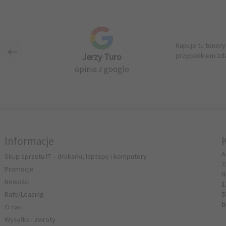
Kupuje tu tonery
Jerzy Turo
przypadkiem zda
opinia z google
Informacje
A
Skup sprzętu IT – drukarki, laptopy i komputery
3
Promocje
N
Nowości
1
Raty/Leasing
5
b
O nas
Wysyłka i zwroty