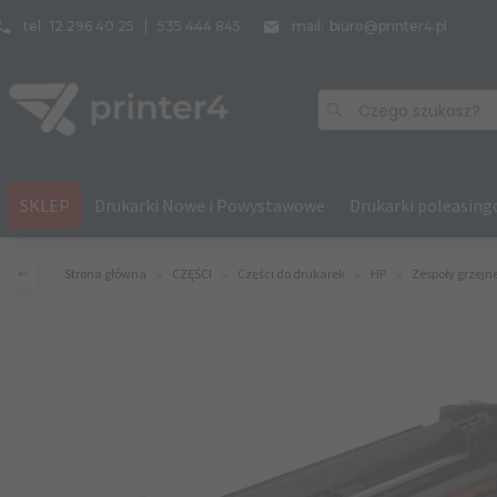
tel.
12 296 40 25
535 444 845
mail:
biuro@printer4.pl
Czego szukasz?
SKLEP
Drukarki Nowe i Powystawowe
Drukarki poleasin
Strona główna
CZĘŚCI
Części do drukarek
HP
Zespoły grzejn