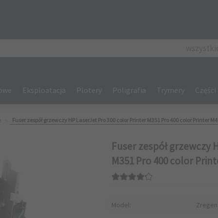
categories_se
wszystki
gowe
Eksploatacja
Plotery
Poligrafia
Trymery
Części
e
Fuser zespół grzewczy HP LaserJet Pro 300 color Printer M351 Pro 400 color Printer
Fuser zespół grzewczy H
M351 Pro 400 color Pri
Model:
Zregen