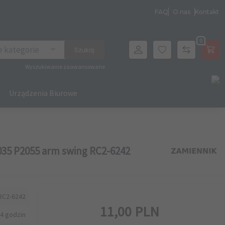
FAQ
O nas
Kontakt
0
archer
e kategorie
Szukaj
Wyszukiwanie zaawansowane
Urządzenia Biurowe
035 P2055 arm swing RC2-6242
RC2-6242
11,
00
PLN
4 godzin