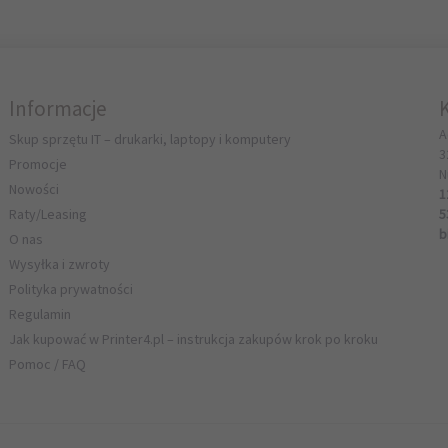
Informacje
A
Skup sprzętu IT – drukarki, laptopy i komputery
3
Promocje
N
Nowości
1
Raty/Leasing
5
b
O nas
Wysyłka i zwroty
Polityka prywatności
Regulamin
Jak kupować w Printer4.pl – instrukcja zakupów krok po kroku
Pomoc / FAQ