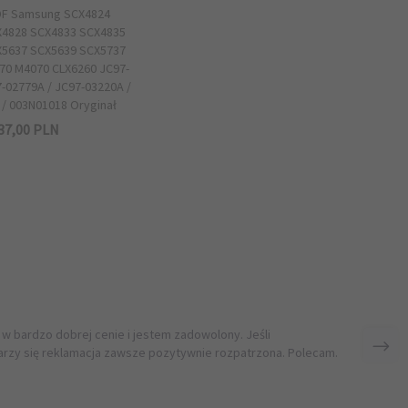
DF Samsung SCX4824
X4828 SCX4833 SCX4835
X5637 SCX5639 SCX5737
70 M4070 CLX6260 JC97-
-02779A / JC97-03220A /
/ 003N01018 Oryginał
37,
00
PLN
 w bardzo dobrej cenie i jestem zadowolony. Jeśli
rzy się reklamacja zawsze pozytywnie rozpatrzona. Polecam.