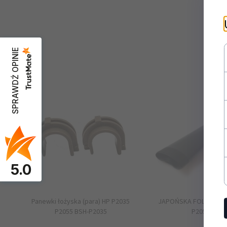
SPRAWDŹ OPINIE
5.0
Panewki łożyska (para) HP P2035
JAPOŃSKA FOLIA FUSE
P2055 BSH-P2035
P2055 P203