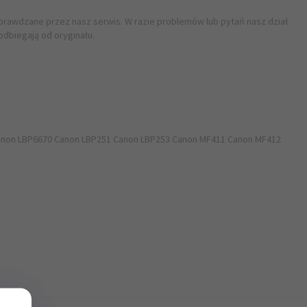
sprawdzane przez nasz serwis. W razie problemów lub pytań nasz dział
odbiegają od oryginału.
Canon LBP6670 Canon LBP251 Canon LBP253 Canon MF411 Canon MF412