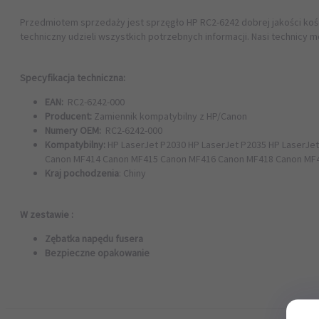
Przedmiotem sprzedaży jest sprzęgło HP RC2-6242
dobrej jakości ko
techniczny udzieli wszystkich potrzebnych informacji. Nasi technicy 
Specyfikacja techniczna:
EAN:
RC2-6242-000
Producent:
Zamiennik kompatybilny z HP/Canon
Numery OEM:
RC2-6242-000
Kompatybilny:
HP LaserJet P2030 HP LaserJet P2035 HP LaserJ
Canon MF414 Canon MF415 Canon MF416 Canon MF418 Canon MF4
Kraj pochodzenia
: Chiny
W zestawie :
Zębatka napędu fusera
Bezpieczne opakowanie