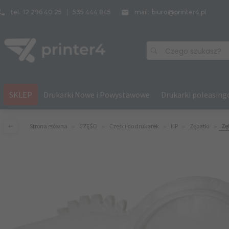
tel.
12 296 40 25
535 444 845
mail:
biuro@printer4.pl
Czego szukasz?
SKLEP
Drukarki Nowe i Powystawowe
Drukarki poleasin
Strona główna
CZĘŚCI
Części do drukarek
HP
Zębatki
Zę