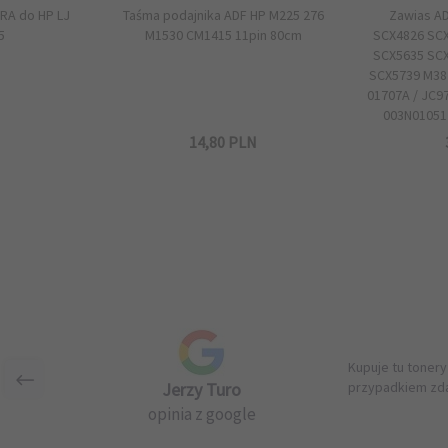
RA do HP LJ
Taśma podajnika ADF HP M225 276
Zawias A
5
M1530 CM1415 11pin 80cm
SCX4826 SC
SCX5635 SC
SCX5739 M38
01707A / JC97
003N01051 
N
14,
80
PLN
Kupuje tu tonery
Jerzy Turo
przypadkiem zda
opinia z google