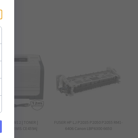
×
55dn | GW12 | TONER |
FUSER HP LJ P2035 P2050 P2055 RM1-
LAN | SERWIS CE459A|
6406 Canon LBP6300 6650