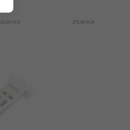
39,
00
PLN
279,
00
PLN
.