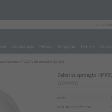
categories_se
wszystki
gowe
Eksploatacja
Plotery
Poligrafia
Trymery
Części
batka sprzegło HP P2035 P2055 arm swing RC2-6242
Zębatka sprzegło HP P2
Model:
Realizacja zamówienia:
2