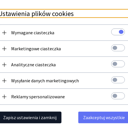
Ustawienia plików cookies
Polecamy
Wymagane ciasteczka
Newsletter
Marketingowe ciasteczka
Zapisz się do newslettera i bądź na bieżąco z naszą ofertą
Analityczne ciasteczka
Twój adres email
Wysyłanie danych marketingowych
Reklamy spersonalizowane
RA do HP LJ
FORMATER ELEKTORNIKAHP LJ
HP LJ P20
Zapisz ustawienia i zamknij
Zaakceptuj wszystkie
5
P2055DN 2055 | GW3 | CC528-69002 |
DUPLEX | 
CC528-60001 | SERWIS