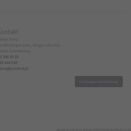
Kontakt
dres firmy:
2-444
Głogoczów ,
Głogoczów
526
umer kontaktowy:
2 296 40 25
35 444 845
iuro@printer4.pl
Formularz kontaktowy
oprogramowanie sklepu internetowego
RedCart.pl