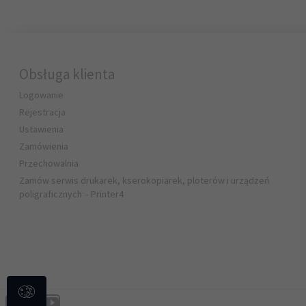
Obsługa klienta
Logowanie
Rejestracja
Ustawienia
Zamówienia
Przechowalnia
Zamów serwis drukarek, kserokopiarek, ploterów i urządzeń
poligraficznych – Printer4