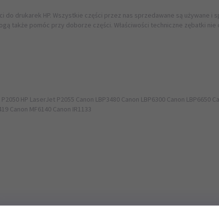
ści do drukarek HP. Wszystkie części przez nas sprzedawane są używane i 
mogą także pomóc przy doborze części. Właściwości techniczne zębatki nie 
et P2050 HP LaserJet P2055 Canon LBP3480 Canon LBP6300 Canon LBP6650 
19 Canon MF6140 Canon IR1133