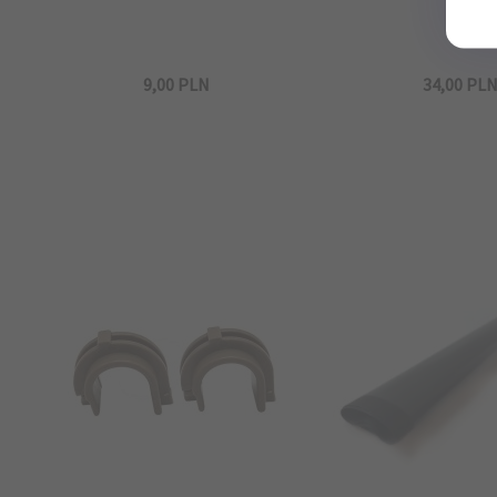
9,
00
PLN
34,
00
PL