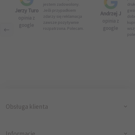
jestem zadowolony.
druk
Jerzy Turo
Jeśli przypadkiem
gwar
Andrzej J
zdarzy się reklamacja
dob
opinia z
opinia z
zawsze pozytywnie
kupi
google
google
rozpatrzona. Polecam.
wsz
pol
Obsługa klienta
Informacje