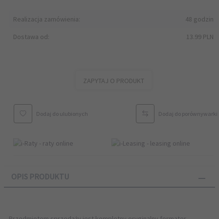
Realizacja zamówienia:
48 godzin
Dostawa od:
13.99 PLN
ZAPYTAJ O PRODUKT
Dodaj do ulubionych
Dodaj do porównywarki
OPIS PRODUKTU
Przedmiotem sprzedaży jest kompletny oryginalny formater