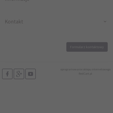
Kontakt
12 296 40 25
Formularz kontaktowy
biuro@printer4.pl
oprogramowanie sklepu internetowego
RedCart.pl