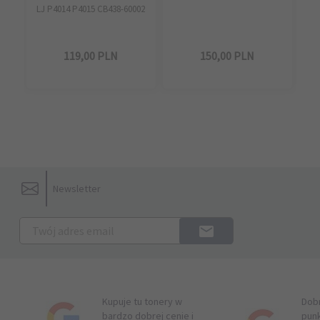
LJ P4014 P4015 CB438-60002
119,
00
PLN
150,
00
PLN
Newsletter
Kupuje tu tonery w
Dob
bardzo dobrej cenie i
pun