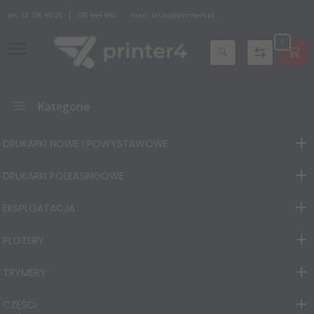
tel.
12 296 40 25
535 444 845
mail:
biuro@printer4.pl
0
Kategorie
DRUKARKI NOWE I POWYSTAWOWE
DRUKARKI POLEASINGOWE
EKSPLOATACJA
PLOTERY
TRYMERY
CZĘŚCI