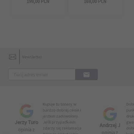
199,
00
PLN
169,
00
PLN
Newsletter
Kupuje tu tonery w
Dob
bardzo dobrej cenie i
pun
jestem zadowolony.
druk
Jerzy Turo
Jeśli przypadkiem
gwar
Andrzej J
zdarzy się reklamacja
dob
opinia z
opinia z