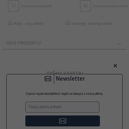
Dodaj do ulubionych
Dodaj do porównywarki
OPIS PRODUKTU
×
TAŚMA KARETKI
Newsletter
PRODUKT:
Zapisz się do newslettera i bądź na bieżąco z naszą ofertą
TRAILING / TAŚMA KARETKI
Twój adres email
36''
KOD PRODUKTU:
C4714-60181