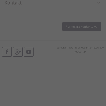
Kontakt
12 296 40 25
Formularz kontaktowy
biuro@printer4.pl
oprogramowanie sklepu internetowego
RedCart.pl