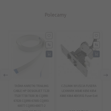
Polecamy
TAŚMA KARETKI TRAILING
CZUJNIK WYJŚCIA FUSERA
TR
CABLE HP DESIGNJET T120
LEXMARK W840 X850 X854
T520 T730 T830 36 CQ890-
X860 X864 40X5931 Fuser Exit
67026 CQ890-67005 CQ893-
60077 CQ893-60077-2