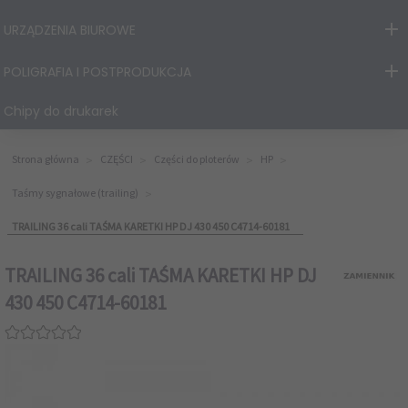
URZĄDZENIA BIUROWE
POLIGRAFIA I POSTPRODUKCJA
Chipy do drukarek
Strona główna
CZĘŚCI
Części do ploterów
HP
Taśmy sygnałowe (trailing)
TRAILING 36 cali TAŚMA KARETKI HP DJ 430 450 C4714-60181
TRAILING 36 cali TAŚMA KARETKI HP DJ
430 450 C4714-60181