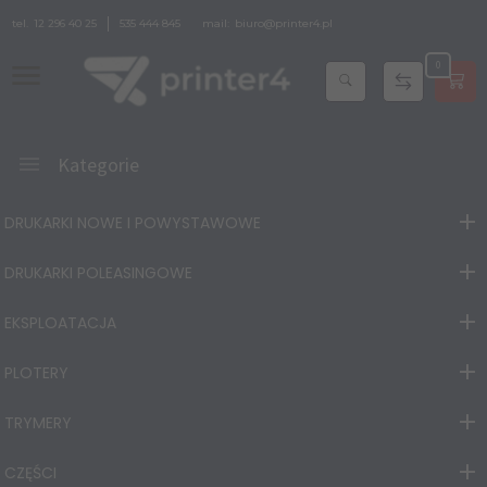
tel.
12 296 40 25
535 444 845
mail:
biuro@printer4.pl
0
Kategorie
DRUKARKI NOWE I POWYSTAWOWE
DRUKARKI POLEASINGOWE
EKSPLOATACJA
PLOTERY
TRYMERY
CZĘŚCI