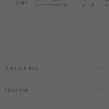
zawsze pozytywnie
kupi
google
google
rozpatrzona. Polecam.
wsz
pol
Obsługa klienta
Informacje