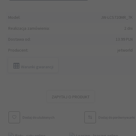
Model:
JW-LCS720MR_7K
Realizacja zamówienia:
2 dni
Dostawa od:
13.99 PLN
Producent:
jetworld
Warunki gwarancji
ZAPYTAJ O PRODUKT
Dodaj do ulubionych
Dodaj do porównywarki