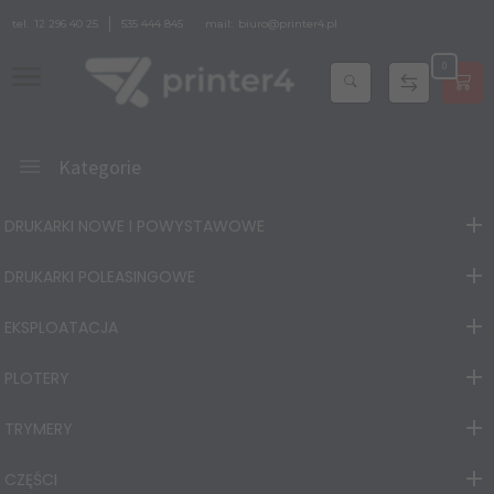
tel.
12 296 40 25
535 444 845
mail:
biuro@printer4.pl
0
Kategorie
DRUKARKI NOWE I POWYSTAWOWE
DRUKARKI POLEASINGOWE
EKSPLOATACJA
PLOTERY
TRYMERY
CZĘŚCI