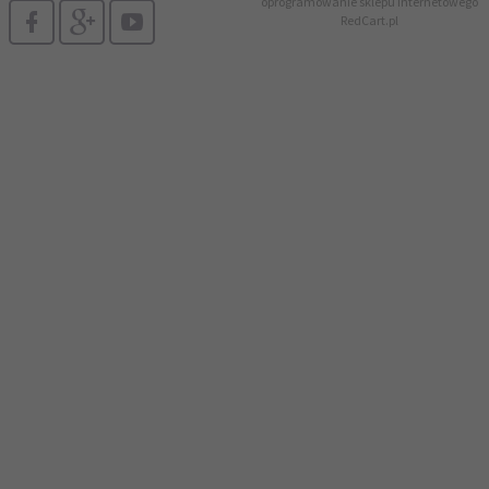
oprogramowanie sklepu internetowego
RedCart.pl