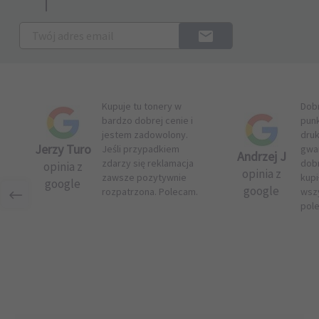
Kupuje tu tonery w
Dob
bardzo dobrej cenie i
pun
jestem zadowolony.
druk
Jerzy Turo
Jeśli przypadkiem
gwar
Andrzej J
zdarzy się reklamacja
dob
opinia z
opinia z
zawsze pozytywnie
kupi
google
google
rozpatrzona. Polecam.
wsz
pol