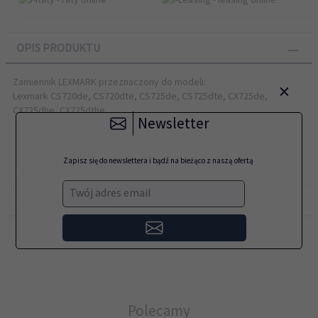
OPIS PRODUKTU
Zamiennik LEXMARK przeznaczony do modeli:
×
Lexmark CS720de, CS720dte, CS725de, CS725dte, CX725de,
CX725dhe, CX725dthe
Newsletter
Zapisz się do newslettera i bądź na bieżąco z naszą ofertą
DANE TECHNICZNE
Twój adres email
OPINIE KLIENTÓW
Polecamy