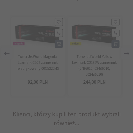
Toner JetWorld Magenta
Toner JetWorld Yellow
Ton
Lexmark C522 zamiennik
Lexmark C2132W zamiennik
refabrykowany 00C5220MS
(24B6010, 024B6010,
r
0024B6010)
92,
00
PLN
244,
00
PLN
Klienci, którzy kupili ten produkt wybrali
również...