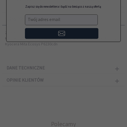
Zapisz się do newslettera i bądź na bieżąco z naszą ofertą
OPIS PRODUKTU
Twój adres email
Zamiennik Kyocera przeznaczony do modeli:
Kyocera Mita Ecosys M6230cidn, Kyocera Mita Ecosys M6630cidn,
Kyocera Mita Ecosys P6230cdn
DANE TECHNICZNE
OPINIE KLIENTÓW
Polecamy