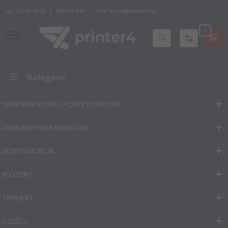
tel.
12 296 40 25
535 444 845
mail:
biuro@printer4.pl
0
Kategorie
DRUKARKI NOWE I POWYSTAWOWE
DRUKARKI POLEASINGOWE
EKSPLOATACJA
PLOTERY
TRYMERY
CZĘŚCI