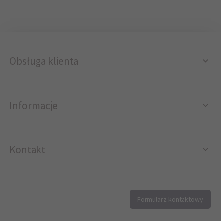
Obsługa klienta
Informacje
Kontakt
12 296 40 25
Formularz kontaktowy
biuro@printer4.pl