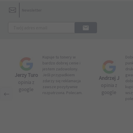
Newsletter
Kupuje tu tonery w
Dob
bardzo dobrej cenie i
pun
jestem zadowolony.
druk
Jerzy Turo
Jeśli przypadkiem
gwar
Andrzej J
zdarzy się reklamacja
dob
opinia z
opinia z
zawsze pozytywnie
kupi
google
google
rozpatrzona. Polecam.
wsz
pol