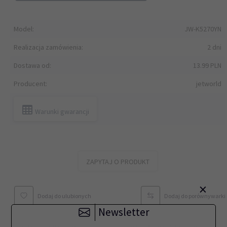
Model:
JW-K5270YN
Realizacja zamówienia:
2 dni
Dostawa od:
13.99 PLN
Producent:
jetworld
Warunki gwarancji
ZAPYTAJ O PRODUKT
×
Dodaj do ulubionych
Dodaj do porównywarki
Newsletter