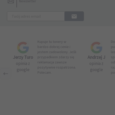
Newsletter
Kupuje tu tonery w
Do
bardzo dobrej cenie i
pu
jestem zadowolony. Jeśli
la
Jerzy Turo
Andrzej J
przypadkiem zdarzy się
sp
reklamacja zawsze
od
opinia z
opinia z
pozytywnie rozpatrzona.
ra
google
google
Polecam.
po