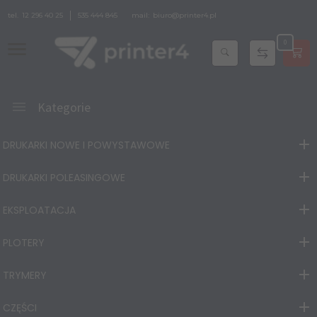
tel.
12 296 40 25
535 444 845
mail:
biuro@printer4.pl
0
Kategorie
DRUKARKI NOWE I POWYSTAWOWE
DRUKARKI POLEASINGOWE
EKSPLOATACJA
PLOTERY
TRYMERY
CZĘŚCI