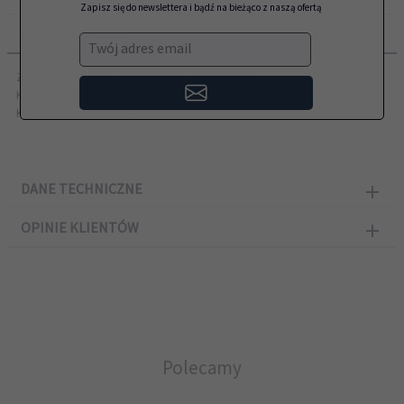
Zapisz się do newslettera i bądź na bieżąco z naszą ofertą
OPIS PRODUKTU
Twój adres email
Zamiennik Kyocera przeznaczony do modeli:
Kyocera Mita Ecosys M6230cidn, Kyocera Mita Ecosys M6630cidn,
Kyocera Mita Ecosys P6230cdn
DANE TECHNICZNE
OPINIE KLIENTÓW
Polecamy