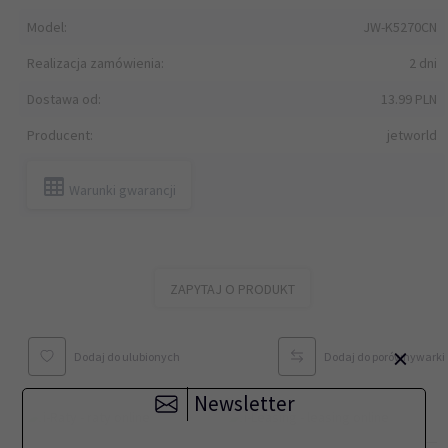
Model:
JW-K5270CN
Realizacja zamówienia:
2 dni
Dostawa od:
13.99 PLN
Producent:
jetworld
Warunki gwarancji
ZAPYTAJ O PRODUKT
×
Dodaj do ulubionych
Dodaj do porównywarki
Newsletter