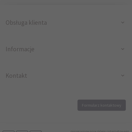
Obsługa klienta
Informacje
Kontakt
12 296 40 25
Formularz kontaktowy
biuro@printer4.pl
oprogramowanie sklepu internetowego