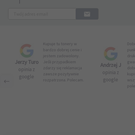
Kupuje tu tonery w
Dob
bardzo dobrej cenie i
pun
jestem zadowolony.
druk
Jerzy Turo
Jeśli przypadkiem
gwar
Andrzej J
zdarzy się reklamacja
dob
opinia z
opinia z
zawsze pozytywnie
kupi
google
google
rozpatrzona. Polecam.
wsz
pol