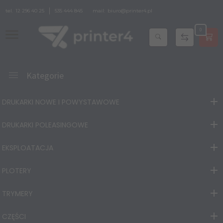
tel.
12 296 40 25
535 444 845
mail:
biuro@printer4.pl
0
Kategorie
DRUKARKI NOWE I POWYSTAWOWE
DRUKARKI POLEASINGOWE
EKSPLOATACJA
PLOTERY
TRYMERY
CZĘŚCI