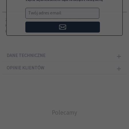
OPIS PRODUKTU
Twój adres email
Zamiennik Kyocera przeznaczony do modeli:
Kyocera Ecosys P5026cdw, P5026cdn
Kyocera Ecosys M5526cdw, M5526cdn,
DANE TECHNICZNE
OPINIE KLIENTÓW
Polecamy