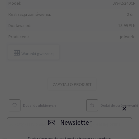
Model:
JW-K5240CN
Realizacja zamówienia:
2 dni
Dostawa od:
13.99 PLN
Producent:
jetworld
Warunki gwarancji
ZAPYTAJ O PRODUKT
×
Dodaj do ulubionych
Dodaj do porównywarki
Newsletter
Zapisz się do newslettera i bądź na bieżąco z naszą ofertą