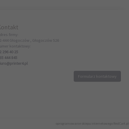
Kontakt
dres firmy:
2-444
Głogoczów ,
Głogoczów
526
umer kontaktowy:
2 296 40 25
35 444 845
iuro@printer4.pl
Formularz kontaktowy
oprogramowanie sklepu internetowego
RedCart.pl