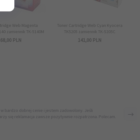
rtridge Web Magenta
Toner Cartridge Web Cyan Kyocera
140 zamiennik TK-5140M
TK5205 zamiennik TK-5205C
68,
00
PLN
141,
00
PLN
 w bardzo dobrej cenie i jestem zadowolony. Jeśli
rzy się reklamacja zawsze pozytywnie rozpatrzona. Polecam.