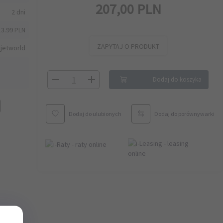
207,
00
PLN
2 dni
13.99 PLN
ZAPYTAJ O PRODUKT
jetworld
Dodaj do koszyka
Dodaj do ulubionych
Dodaj do porównywarki