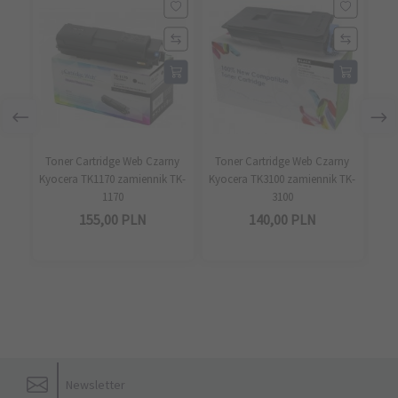
Toner Cartridge Web Czarny
Toner Cartridge Web Czarny
To
Kyocera TK1170 zamiennik TK-
Kyocera TK3100 zamiennik TK-
Kyo
1170
3100
155,
00
PLN
140,
00
PLN
Newsletter