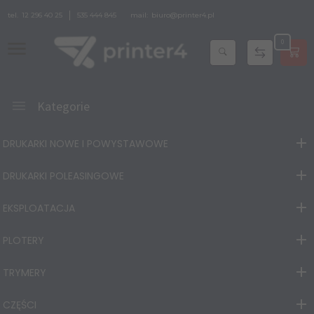
tel.
12 296 40 25
535 444 845
mail:
biuro@printer4.pl
0
Kategorie
DRUKARKI NOWE I POWYSTAWOWE
DRUKARKI POLEASINGOWE
EKSPLOATACJA
PLOTERY
TRYMERY
CZĘŚCI