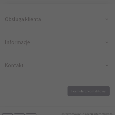
Obsługa klienta
Informacje
Kontakt
12 296 40 25
Formularz kontaktowy
biuro@printer4.pl
oprogramowanie sklepu internetowego