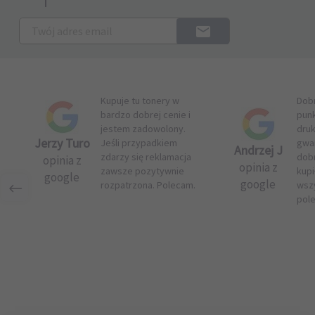
Kupuje tu tonery w
Dob
bardzo dobrej cenie i
pun
jestem zadowolony.
druk
Jerzy Turo
Jeśli przypadkiem
gwar
Andrzej J
zdarzy się reklamacja
dob
opinia z
opinia z
zawsze pozytywnie
kupi
google
google
rozpatrzona. Polecam.
wsz
pol