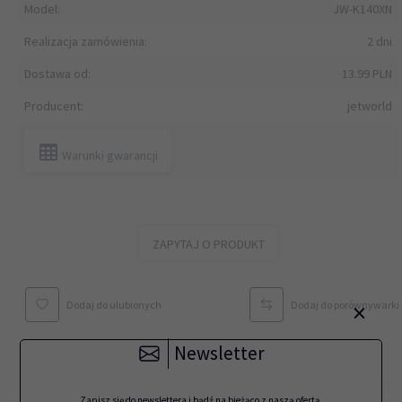
Model:
JW-K140XN
Realizacja zamówienia:
2 dni
Dostawa od:
13.99 PLN
Producent:
jetworld
Warunki gwarancji
ZAPYTAJ O PRODUKT
×
Dodaj do ulubionych
Dodaj do porównywarki
Newsletter
Zapisz się do newslettera i bądź na bieżąco z naszą ofertą