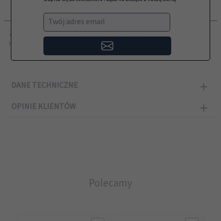
OPIS PRODUKTU
Twój adres email
Zamiennik KYOCERA przeznaczony do modeli:
Kyocera FS-1100D
DANE TECHNICZNE
OPINIE KLIENTÓW
Polecamy