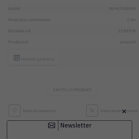
Model:
JW-HCF542AYN
Realizacja zamówienia:
2 dni
Dostawa od:
13.99 PLN
Producent:
jetworld
Warunki gwarancji
ZAPYTAJ O PRODUKT
×
Dodaj do ulubionych
Dodaj do porównywarki
Newsletter