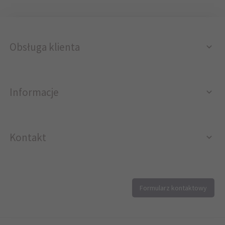
Obsługa klienta
Informacje
Kontakt
12 296 40 25
Formularz kontaktowy
biuro@printer4.pl