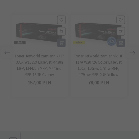
Toner JetWorld zamiennik HP
Toner JetWorld zamiennik HP
Ton
335X W1335X LaserJet M438n
117A W2072A Color LaserJet
11
MFP, M442dn MFP, M443nd
150a, 150nw, 178nw MFP,
1
MFP 13.7K Czarny
179fnw MFP 0.7K Yellow
157,
00
PLN
78,
00
PLN