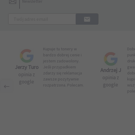
Newsletter
Kupuje tu tonery w
Dob
bardzo dobrej cenie i
pun
jestem zadowolony.
druk
Jerzy Turo
Jeśli przypadkiem
gwar
Andrzej J
zdarzy się reklamacja
dob
opinia z
opinia z
zawsze pozytywnie
kupi
google
google
rozpatrzona. Polecam.
wsz
pol