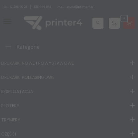
tel.
12 296 40 25
535 444 845
mail:
biuro@printer4.pl
0
Kategorie
DRUKARKI NOWE I POWYSTAWOWE
DRUKARKI POLEASINGOWE
EKSPLOATACJA
PLOTERY
TRYMERY
CZĘŚCI