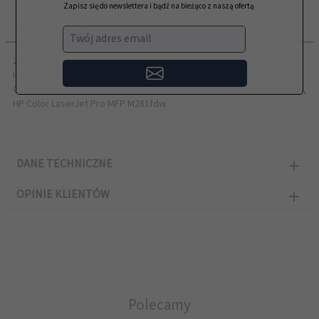
Zapisz się do newslettera i bądź na bieżąco z naszą ofertą
OPIS PRODUKTU
Twój adres email
Zamiennik HP przeznaczony do modeli:
HP Color LaserJet Pro M254dw, HP Color LaserJet Pro M254nw, HP
Color LaserJet Pro MFP M280nw, HP Color LaserJet Pro MFP M281fdn,
HP Color LaserJet Pro MFP M281fdw.
DANE TECHNICZNE
OPINIE KLIENTÓW
Polecamy