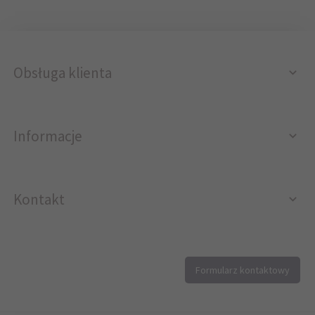
Obsługa klienta
Informacje
Kontakt
12 296 40 25
Formularz kontaktowy
biuro@printer4.pl