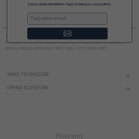
Zapisz się do newslettera i bądź na bieżąco z naszą ofertą
Twój adres email
OPIS PRODUKTU
Zamiennik HP przeznaczony do modeli:
HP Color LaserJet Enterprise M652dn, M652n, M653dh, M653dn,
M653x, M681dh MFP, M681f MFP, M681z MFP, M682z MFP.
DANE TECHNICZNE
OPINIE KLIENTÓW
Polecamy