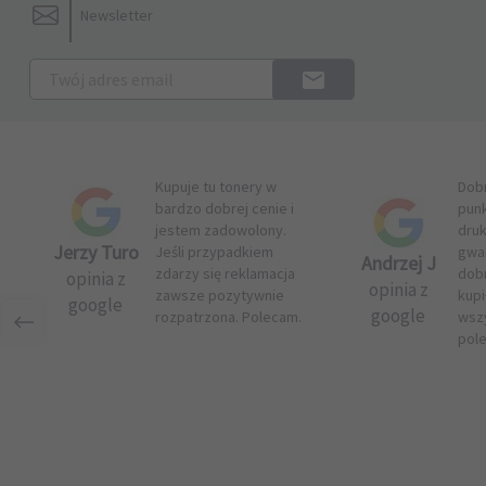
Newsletter
Kupuje tu tonery w
Dob
bardzo dobrej cenie i
pun
jestem zadowolony.
druk
Jerzy Turo
Jeśli przypadkiem
gwar
Andrzej J
zdarzy się reklamacja
dob
opinia z
opinia z
zawsze pozytywnie
kupi
google
google
rozpatrzona. Polecam.
wsz
pol