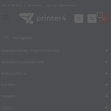
tel.
12 296 40 25
535 444 845
mail:
biuro@printer4.pl
0
Kategorie
DRUKARKI NOWE I POWYSTAWOWE
DRUKARKI POLEASINGOWE
EKSPLOATACJA
PLOTERY
TRYMERY
CZĘŚCI