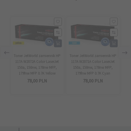
Toner JetWorld zamiennik HP
Toner JetWorld zamiennik HP
Ton
117A W2072A Color LaserJet
117A W2071A Color LaserJet
11
150a, 150nw, 178nw MFP,
150a, 150nw, 178nw MFP,
1
179fnw MFP 0.7K Yellow
179fnw MFP 0.7K Cyan
78,
00
PLN
78,
00
PLN