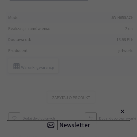
Model:
JW-H655ACN
Realizacja zamówienia:
2 dni
Dostawa od:
13.99 PLN
Producent:
jetworld
Warunki gwarancji
ZAPYTAJ O PRODUKT
×
Dodaj do ulubionych
Dodaj do porównywarki
Newsletter