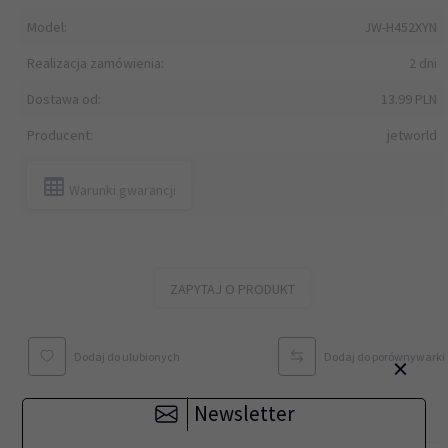
Model:
JW-H452XYN
Realizacja zamówienia:
2 dni
Dostawa od:
13.99 PLN
Producent:
jetworld
Warunki gwarancji
ZAPYTAJ O PRODUKT
Dodaj do ulubionych
Dodaj do porównywarki
×
Newsletter