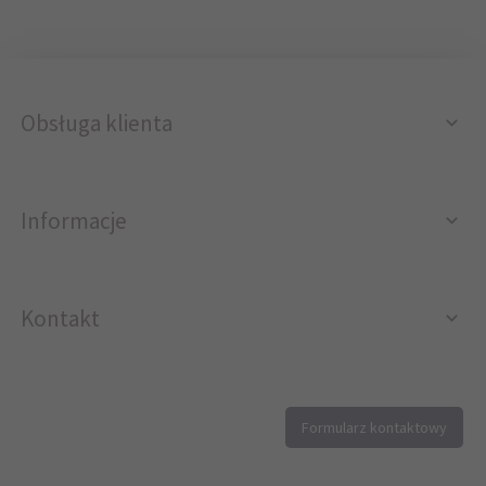
Obsługa klienta
Informacje
Kontakt
12 296 40 25
Formularz kontaktowy
biuro@printer4.pl