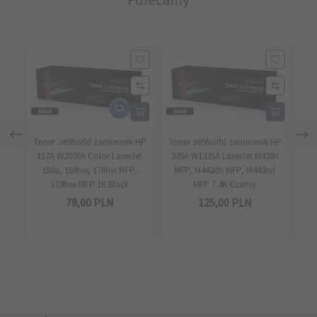
Toner JetWorld zamiennik HP
Toner JetWorld zamiennik HP
Ton
117A W2070A Color LaserJet
335A W1335A LaserJet M438n
11
150a, 150nw, 178nw MFP,
MFP, M442dn MFP, M443nd
1
179fnw MFP 1K Black
MFP 7.4K Czarny
78,
00
PLN
125,
00
PLN