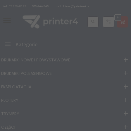
tel.
12 296 40 25
535 444 845
mail:
biuro@printer4.pl
0
Kategorie
DRUKARKI NOWE I POWYSTAWOWE
DRUKARKI POLEASINGOWE
EKSPLOATACJA
PLOTERY
TRYMERY
CZĘŚCI