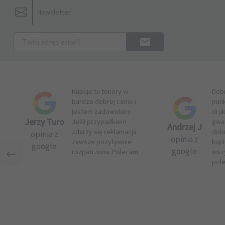
Newsletter
Kupuje tu tonery w
Dob
bardzo dobrej cenie i
pun
jestem zadowolony.
druk
Jerzy Turo
Jeśli przypadkiem
gwar
Andrzej J
zdarzy się reklamacja
dob
opinia z
opinia z
zawsze pozytywnie
kupi
google
google
rozpatrzona. Polecam.
wsz
pol