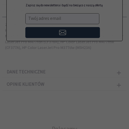
Zapisz się do newslettera i bądź na bieżąco z naszą ofertą
OPIS PRODUKTU
Twój adres email
Zamiennik HP przeznaczony do modeli:
HP Color LaserJet Pro M452dn (CF389A), HP Color LaserJet Pro
M452nw (CF388A), HP Color LaserJet Pro M477fdw (CF379A), HP Color
LaserJet Pro M477fdn (CF378A), HP Color LaserJet Pro M477fnw
(CF377A), HP Color LaserJet Pro M377dw (M5H23A)
DANE TECHNICZNE
OPINIE KLIENTÓW
Polecamy