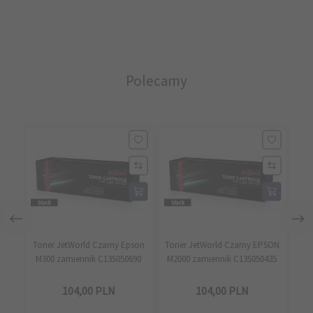
Polecamy
Toner JetWorld Czarny Epson
Toner JetWorld Czarny EPSON
To
M300 zamiennik C13S050690
M2000 zamiennik C13S050435
Eps
104,
00
PLN
104,
00
PLN