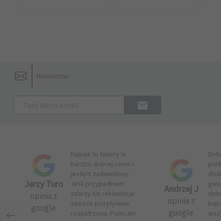
Newsletter
Kupuje tu tonery w
Dob
bardzo dobrej cenie i
pun
jestem zadowolony.
druk
Jerzy Turo
Jeśli przypadkiem
gwar
Andrzej J
zdarzy się reklamacja
dob
opinia z
opinia z
zawsze pozytywnie
kupi
google
google
rozpatrzona. Polecam.
wsz