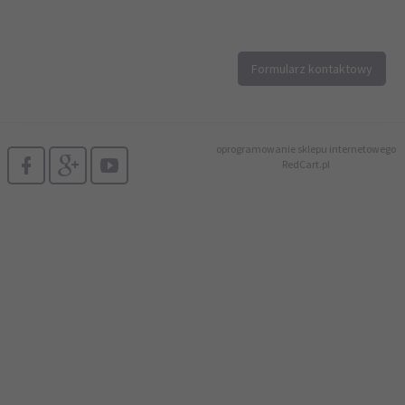
12 296 40 25
Formularz kontaktowy
biuro@printer4.pl
oprogramowanie sklepu internetowego
RedCart.pl