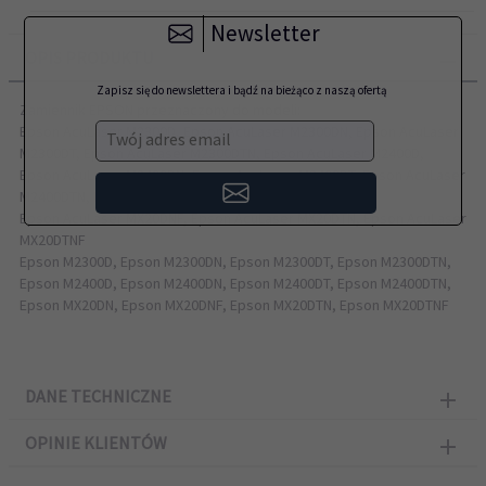
Newsletter
OPIS PRODUKTU
Zapisz się do newslettera i bądź na bieżąco z naszą ofertą
Zamiennik EPSON przeznaczony do modeli:
Epson AcuLaser M2300D, Epson AcuLaser M2300DN, Epson AcuLaser
Twój adres email
M2300DT, Epson AcuLaser M2300DTN, Epson AcuLaser M2400D,
Epson AcuLaser M2400DN, Epson AcuLaser M2400DT, Epson AcuLaser
M2400DTN, Epson AcuLaser MX20DN,
Epson AcuLaser MX20DNF, Epson AcuLaser MX20DTN, Epson AcuLaser
MX20DTNF
Epson M2300D, Epson M2300DN, Epson M2300DT, Epson M2300DTN,
Epson M2400D, Epson M2400DN, Epson M2400DT, Epson M2400DTN,
Epson MX20DN, Epson MX20DNF, Epson MX20DTN, Epson MX20DTNF
DANE TECHNICZNE
OPINIE KLIENTÓW