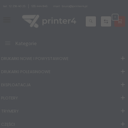
tel.
12 296 40 25
535 444 845
mail:
biuro@printer4.pl
0
Kategorie
DRUKARKI NOWE I POWYSTAWOWE
DRUKARKI POLEASINGOWE
EKSPLOATACJA
PLOTERY
TRYMERY
CZĘŚCI