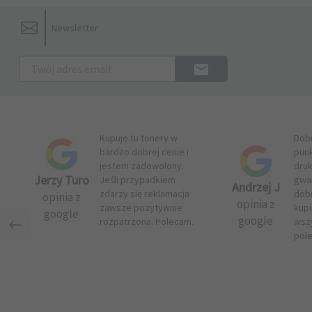
Newsletter
Kupuje tu tonery w
Dob
bardzo dobrej cenie i
pun
jestem zadowolony.
druk
Jerzy Turo
Jeśli przypadkiem
gwar
Andrzej J
zdarzy się reklamacja
dob
opinia z
opinia z
zawsze pozytywnie
kupi
google
google
rozpatrzona. Polecam.
wsz
pol