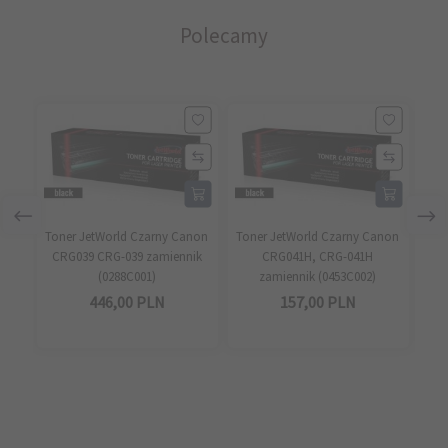
Polecamy
Toner JetWorld Czarny Canon
Toner JetWorld Czarny Canon
Ton
CRG039 CRG-039 zamiennik
CRG041H, CRG-041H
(0288C001)
zamiennik (0453C002)
zam
446,
00
PLN
157,
00
PLN