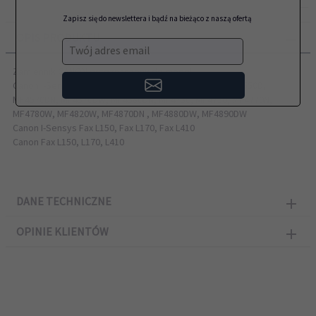
Zapisz się do newslettera i bądź na bieżąco z naszą ofertą
OPIS PRODUKTU
Twój adres email
Zamiennik CANON przeznaczony do modeli:
Canon I-Sensys MF4410, MF4412, MF4430, MF4450, MF4550D,
MF4570DN, MF4570DW, MF4580DN, MF4730, MF4750, MF4770N,
MF4780W, MF4820W, MF4870DN , MF4880DW, MF4890DW
Canon I-Sensys Fax L150, Fax L170, Fax L410
Canon Fax L150, L170, L410
DANE TECHNICZNE
OPINIE KLIENTÓW