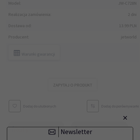
Model:
JW-C728N
Realizacja zamówienia:
2 dni
Dostawa od:
13.99 PLN
Producent:
jetworld
Warunki gwarancji
ZAPYTAJ O PRODUKT
Dodaj do ulubionych
Dodaj do porównywarki
×
Newsletter