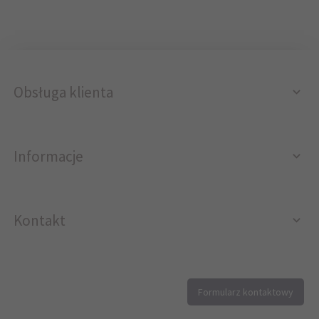
Obsługa klienta
Informacje
Kontakt
12 296 40 25
Formularz kontaktowy
biuro@printer4.pl