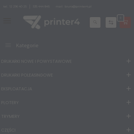
tel.
12 296 40 25
535 444 845
mail:
biuro@printer4.pl
0
Kategorie
DRUKARKI NOWE I POWYSTAWOWE
DRUKARKI POLEASINGOWE
EKSPLOATACJA
PLOTERY
TRYMERY
CZĘŚCI