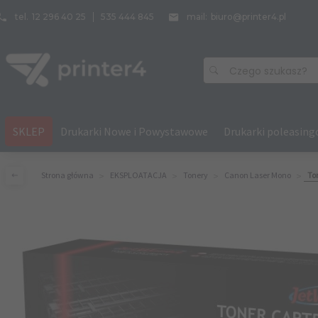
tel.
12 296 40 25
535 444 845
mail:
biuro@printer4.pl
Czego szukasz?
SKLEP
Drukarki Nowe i Powystawowe
Drukarki poleasin
Strona główna
EKSPLOATACJA
Tonery
Canon Laser Mono
To