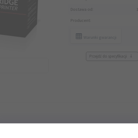
Dostawa od:
Producent:
Warunki gwarancji
Przejdź do specyfikacji