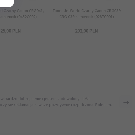
ld Czarny Canon CRG041,
Toner JetWorld Czarny Canon CRG039
amiennik (0452C002)
CRG-039 zamiennik (0287C001)
25,
00
PLN
292,
00
PLN
 w bardzo dobrej cenie i jestem zadowolony. Jeśli
rzy się reklamacja zawsze pozytywnie rozpatrzona. Polecam.