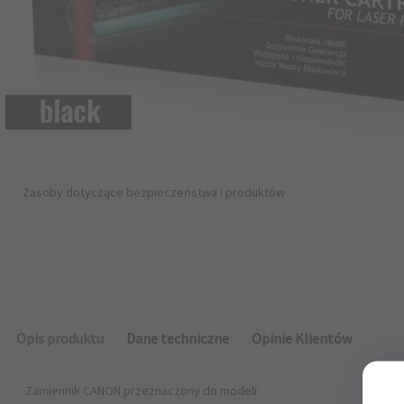
Zasoby dotyczące bezpieczeństwa i produktów
Opis produktu
Dane techniczne
Opinie Klientów
Zamiennik CANON przeznaczony do modeli: