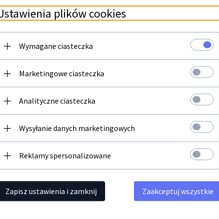
LBP3360
Ustawienia plików cookies
Wymagane ciasteczka
Newsletter
Marketingowe ciasteczka
Zapisz się do newslettera i bądź na bieżąco z naszą ofertą
Analityczne ciasteczka
Twój adres email
Polecamy
Wysyłanie danych marketingowych
Reklamy spersonalizowane
Zapisz ustawienia i zamknij
Zaakceptuj wszystkie