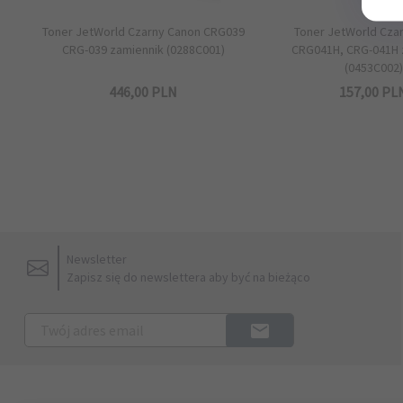
Toner JetWorld Czarny Canon CRG039
Toner JetWorld Cza
CRG-039 zamiennik (0288C001)
CRG041H, CRG-041H 
(0453C002)
446,
00
PLN
157,
00
PL
Newsletter
Zapisz się do newslettera aby być na bieżąco