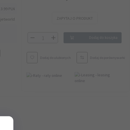
13.99 PLN
ZAPYTAJ O PRODUKT
jetworld
Dodaj do koszyka
Dodaj do ulubionych
Dodaj do porównywarki