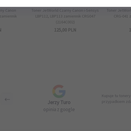
rny Canon
Toner JetWorld Czarny Canon i-Sensys
Toner JetWor
zamiennik
LBP112, LBP113 zamiennik CRG047
CRG-041 z
(2164C002)
N
125,
00
PLN
1
Kupuje tu tonery
Jerzy Turo
przypadkiem zda
opinia z google