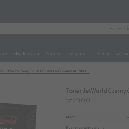
categories_se
wszystki
gowe
Eksploatacja
Plotery
Poligrafia
Trymery
Części
ner JetWorld Czarny Canon CRG 708H zamiennik CRG-708H
Toner JetWorld Czarny 
Model:
JW
Realizacja zamówienia: