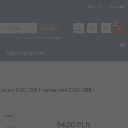
FAQ
O nas
Kontakt
0
archer
e kategorie
Szukaj
Wyszukiwanie zaawansowane
Urządzenia Biurowe
Canon CRG 708H zamiennik CRG-708H
-C708HN
94,
00
PLN
2 dni