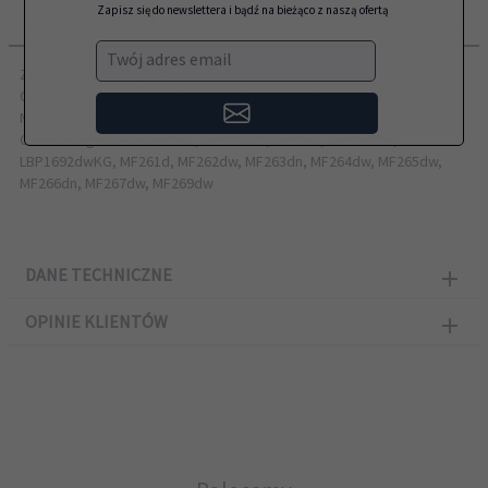
Zapisz się do newslettera i bądź na bieżąco z naszą ofertą
OPIS PRODUKTU
Twój adres email
Zamiennik CANON przeznaczony do modeli:
Canon i-SENSYS LBP162dw, MF264dw, MF264dw II, MF267dw,
MF267dw II, MF269dw
Canon imageCLASS LBP161, LBP161dn, LBP162, LBP162dw,
LBP1692dwKG, MF261d, MF262dw, MF263dn, MF264dw, MF265dw,
MF266dn, MF267dw, MF269dw
DANE TECHNICZNE
OPINIE KLIENTÓW