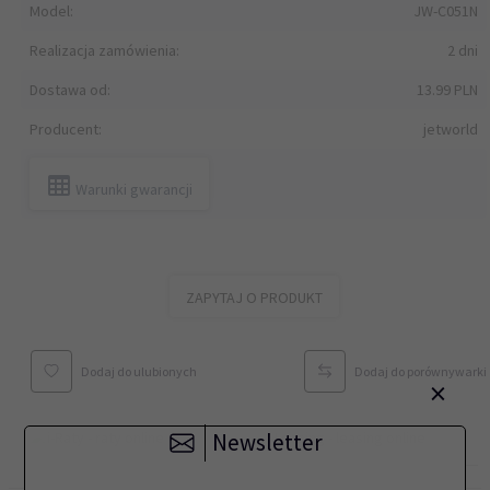
Model:
JW-C051N
Realizacja zamówienia:
2 dni
Dostawa od:
13.99 PLN
Producent:
jetworld
Warunki gwarancji
ZAPYTAJ O PRODUKT
Dodaj do ulubionych
Dodaj do porównywarki
×
Newsletter