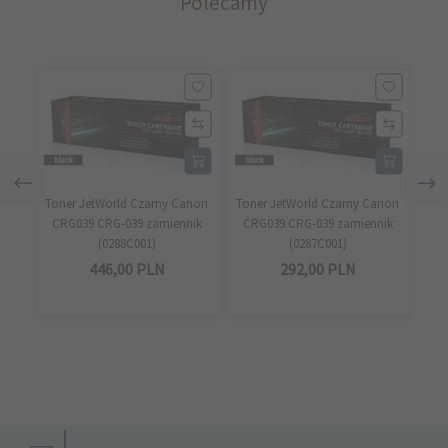
Polecamy
Toner JetWorld Czarny Canon
Toner JetWorld Czarny Canon
Ton
CRG039 CRG-039 zamiennik
CRG039 CRG-039 zamiennik
(0288C001)
(0287C001)
zam
446,
00
PLN
292,
00
PLN