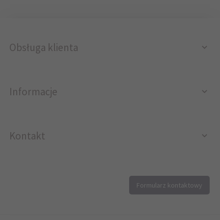
Obsługa klienta
Informacje
Kontakt
12 296 40 25
Formularz kontaktowy
biuro@printer4.pl