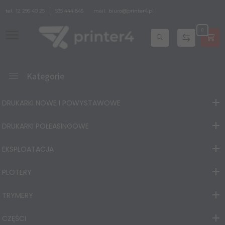
tel.
12 296 40 25
535 444 845
mail:
biuro@printer4.pl
0
Kategorie
DRUKARKI NOWE I POWYSTAWOWE
DRUKARKI POLEASINGOWE
EKSPLOATACJA
PLOTERY
TRYMERY
CZĘŚCI