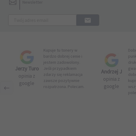
Newsletter
Kupuje tu tonery w
Dob
bardzo dobrej cenie i
pun
jestem zadowolony.
druk
Jerzy Turo
Jeśli przypadkiem
gwar
Andrzej J
zdarzy się reklamacja
dob
opinia z
opinia z
zawsze pozytywnie
kupi
google
google
rozpatrzona. Polecam.
wsz
pol