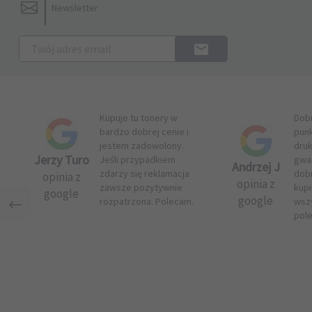
Newsletter
Kupuje tu tonery w
Dob
bardzo dobrej cenie i
pun
jestem zadowolony.
druk
Jerzy Turo
Jeśli przypadkiem
gwar
Andrzej J
zdarzy się reklamacja
dob
opinia z
opinia z
zawsze pozytywnie
kupi
google
google
rozpatrzona. Polecam.
wsz
pol