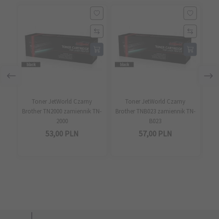
Toner JetWorld Czarny
Toner JetWorld Czarny
To
Brother TN2000 zamiennik TN-
Brother TNB023 zamiennik TN-
Bro
2000
B023
53,
00
PLN
57,
00
PLN