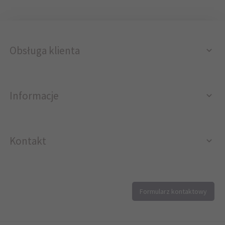
Obsługa klienta
Informacje
Kontakt
12 296 40 25
Formularz kontaktowy
biuro@printer4.pl