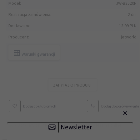
Model:
JW-B3520N
Realizacja zamówienia:
2 dni
Dostawa od:
13.99 PLN
Producent:
jetworld
Warunki gwarancji
ZAPYTAJ O PRODUKT
Dodaj do ulubionych
Dodaj do porównywarki
×
Newsletter