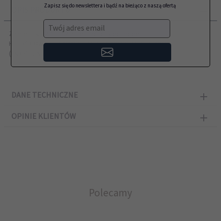
Zapisz się do newslettera i bądź na bieżąco z naszą ofertą
OPIS PRODUKTU
Twój adres email
Zamiennik BROTHER przeznaczony do modeli:
HL-L6400DW, HL-L6400DWT, MFC-L6900DW, MFC-L6900DWT
(TN3510,TN3520) o wydajności do 20000 stron
DANE TECHNICZNE
OPINIE KLIENTÓW
Polecamy