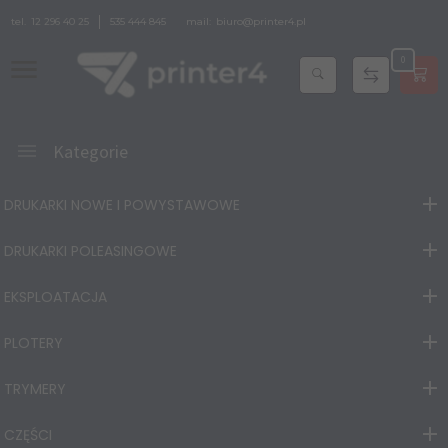
tel.
12 296 40 25
535 444 845
mail:
biuro@printer4.pl
0
Kategorie
DRUKARKI NOWE I POWYSTAWOWE
DRUKARKI POLEASINGOWE
EKSPLOATACJA
PLOTERY
TRYMERY
CZĘŚCI